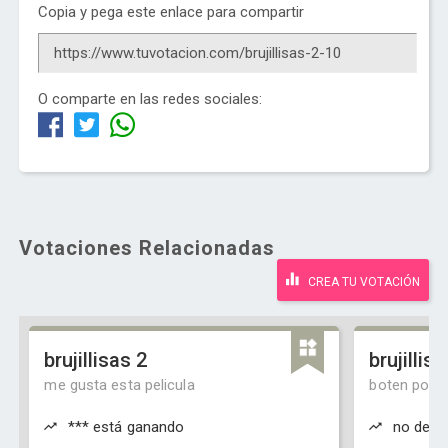
Copia y pega este enlace para compartir
O comparte en las redes sociales:
Votaciones Relacionadas
CREA TU VOTACIÓN
brujillisas 2
brujillis
me gusta esta pelicula
boten porfis
*** está ganando
no debe 