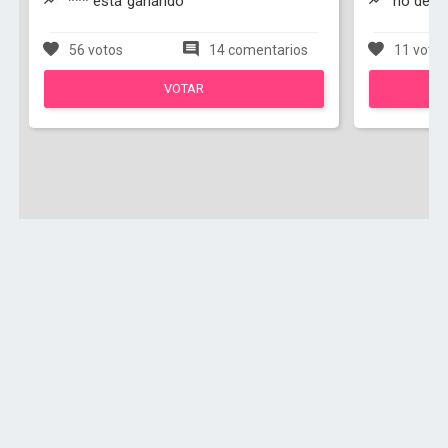
*** está ganando
no debe 
56 votos
14 comentarios
11 voto
VOTAR