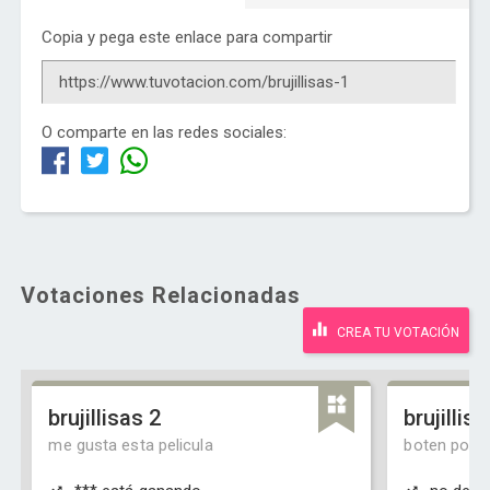
Copia y pega este enlace para compartir
O comparte en las redes sociales:
Votaciones Relacionadas
CREA TU VOTACIÓN
brujillisas 2
brujillis
me gusta esta pelicula
boten porfis