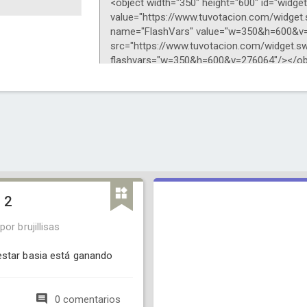
s 2
por brujillisas
star basia está ganando
0 comentarios