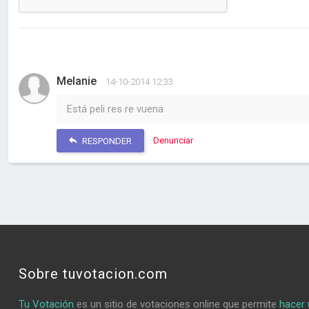
Melanie
14-10-2014 12:33
Está peli res re vuena
Denunciar
RESPONDER
Sobre tuvotacion.com
Tu Votación
es un sitio de votaciones online que permite
hacer 