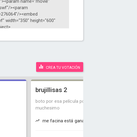
CREA TU VOTACIÓN
brujillisas 2
boto por esa película porque me gusta
muchesimo
me facina está ganando