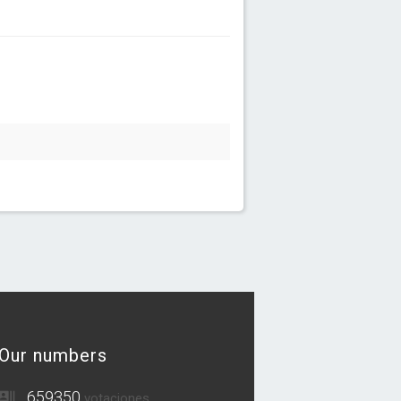
Our numbers
659350
votaciones