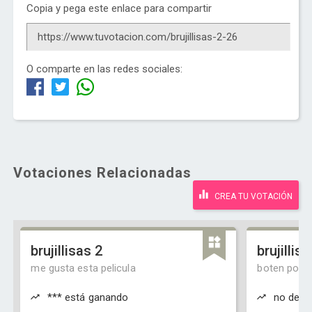
Copia y pega este enlace para compartir
O comparte en las redes sociales:
Votaciones Relacionadas
CREA TU VOTACIÓN
brujillisas 2
brujillis
me gusta esta pelicula
boten porfis
*** está ganando
no debe 