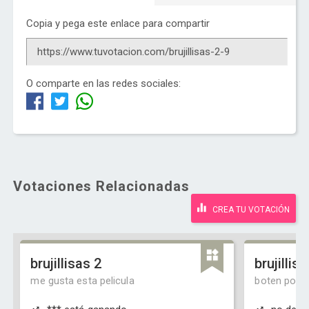
Copia y pega este enlace para compartir
O comparte en las redes sociales:
Votaciones Relacionadas
CREA TU VOTACIÓN
brujillisas 2
brujillis
me gusta esta pelicula
boten porfis