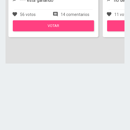
*** está ganando
no debe 
56 votos
14 comentarios
11 voto
VOTAR