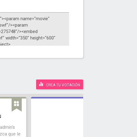
CREA TU VOTACIÓN
s
admin's
zca que le