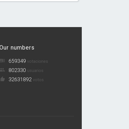
Our numbers
659349
votaciones
802330
usuarios
32631892
votos