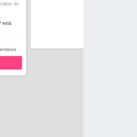
a labor de
* está
ntarios