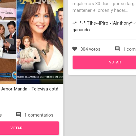
regalemos 30 dias.. por su larg
mantener el orden y hacer...
*-*[T]he~[P]ro~[A]nthony*-
ganando
304 votos
1 come
VOTAR
 Amor Manda - Televisa está
s
1 comentarios
VOTAR