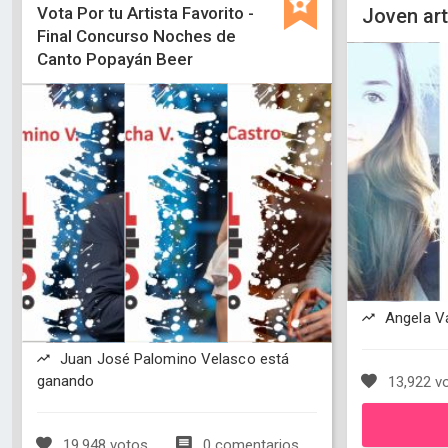
Vota Por tu Artista Favorito -
Joven art
Final Concurso Noches de
Canto Popayán Beer
Angela V
Juan José Palomino Velasco está
ganando
13,922 v
19,948 votos
0 comentarios