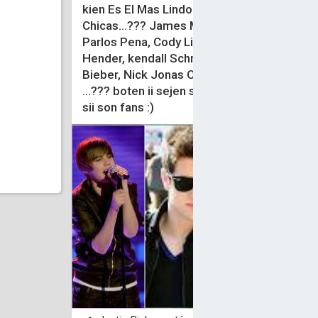
kien Es El Mas Lindo
Chicas...??? James Maslow,
Parlos Pena, Cody Linliey, Logan
Hender, kendall Schmidt, Justin
Bieber, Nick Jonas O Drake Bell
...??? boten ii sejen sus comentarios
sii son fans :)