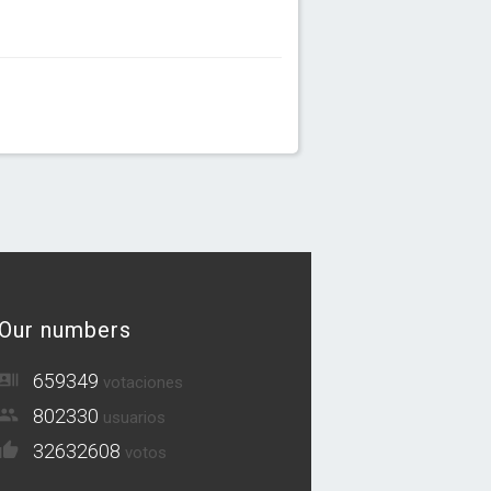
Our numbers
659349
votaciones
802330
usuarios
32632608
votos