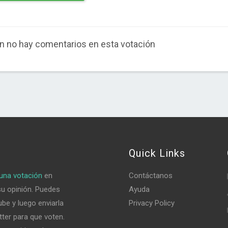
n no hay comentarios en esta votación
Quick Links
una votación
en
Contáctanos
su opinión. Puedes
Ayuda
be y luego enviarla
Privacy Policy
tter para que voten.