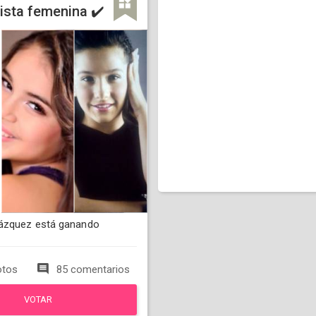
ista femenina ✔️
ázquez está ganando
otos
85 comentarios
VOTAR