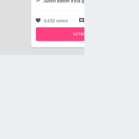
Justin Bieber está ganando
6,652 votos
182 comentarios
VOTAR