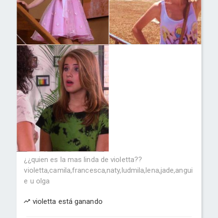
¿¿quien es la mas linda de violetta??
violetta,camila,francesca,naty,ludmila,lena,jade,angui
e u olga
violetta está ganando