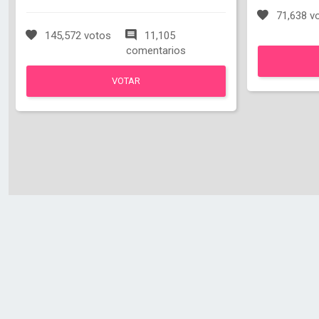
71,638 v
145,572 votos
11,105
comentarios
VOTAR