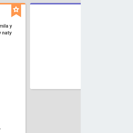
mila y
y naty
o