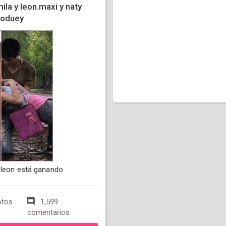
la y leon.maxi y naty
roduey
y leon está ganando
otos
1,599
comentarios