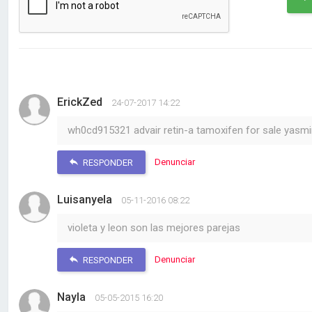
ErickZed
24-07-2017 14:22
wh0cd915321 advair retin-a tamoxifen for sale yasmi
Denunciar
RESPONDER
Luisanyela
05-11-2016 08:22
violeta y leon son las mejores parejas
Denunciar
RESPONDER
Nayla
05-05-2015 16:20