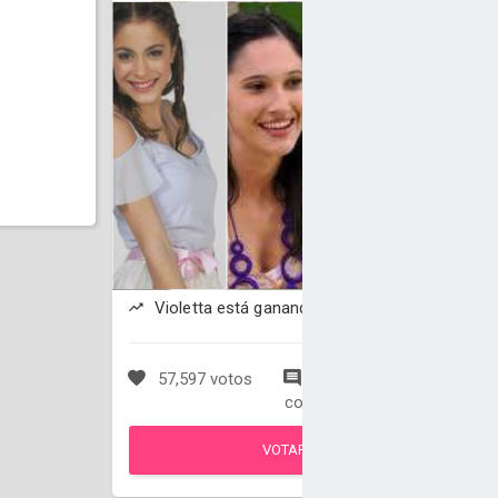
Violetta está ganando
57,597 votos
1,924
comentarios
VOTAR