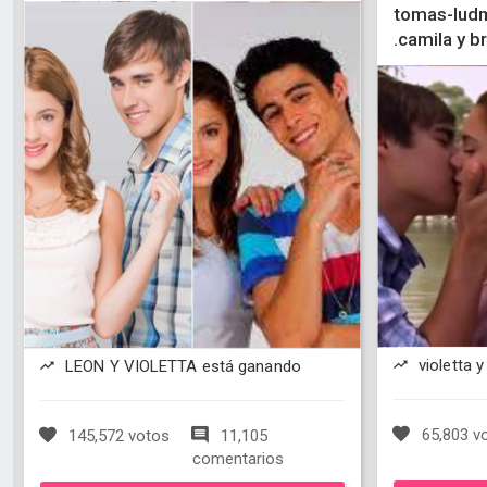
tomas-ludmi
.camila y b
violetta 
LEON Y VIOLETTA está ganando
65,803 v
145,572 votos
11,105
comentarios