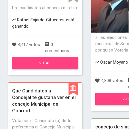
Pre candidatos al concejo de chia
Rafael Fajardo Cifuentes está
ganando
si las elecciones
municipal de Soa
4,417 votos
0
por quien Votaría
comentarios
Oscar Moyano 
VOTAR
4,808 votos
Que Candidatos a
Concejal te gustaría ver en el
VO
concejo Municipal de
Girardot.
Vota por el Candidato (a) de tu
concejo de sin
preferencia al Concejo Municipal