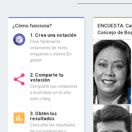
¿Cómo funciona?
ENCUESTA: Ca
Concejo de Bo
1. Crea una votación
Crea fácilmente
votaciones de texto,
imágenes o videos ¡Es
gratis!
2. Comparte tu
votación
Comparte tus votaciones
o insértalas en tu sitio
web o blog
3. Obtén los
resultados
Consultar los resultados
de tus votaciones o