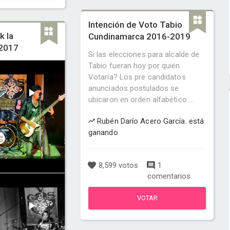
Intención de Voto Tabio
k la
Cundinamarca 2016-2019
 2017
Si las elecciones para alcalde de
Tabio fueran hoy por quién
Votaría? Los pre candidatos
anunciados postulados se
ubicaron en orden alfabético ...
Rubén Darío Acero García. está
ganando
8,599 votos
1
comentarios
VOTAR