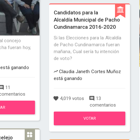
Candidatos para la
Alcaldía Municipal de Pacho
Cundinamarca 2016-2020
Si las Elecciones para la Alcaldía
 al concejo
de Pacho Cundinamarca fueran
cha fueran hoy,
mañana, Cual sería tu intención
de voto?
está ganando
Claudia Janeth Cortes Muñoz
está ganando
11
comentarios
4,019 votos
13
comentarios
TAR
VOTAR
celejo