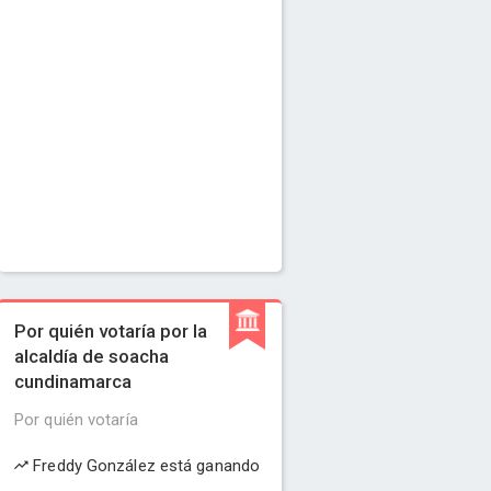
Por quién votaría por la
alcaldía de soacha
cundinamarca
Por quién votaría
Freddy González está ganando