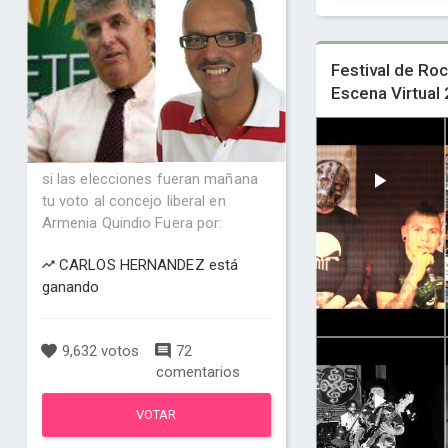
Festival de Roc
Escena Virtual
si las elecciones fueran mañana
tu voto al concejo liberal en
Armenia Quindio Fuera por:
CARLOS HERNANDEZ está
ganando
9,632 votos
72
comentarios
VOTAR