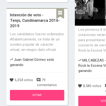
Intención de voto -
Tenjo, Cundinamarca 2016-
2019
Los primeros 8 v
Los candidatos fueron ordenados
votaciones serán
Alfabéticamente, se trata de un
para presentarse 
sondeo popular de caracter
concierto de cierr
virtual, sin ningùn dato oficial.
Rock la Escena Vir
Juan Gabriel Gómez está
MILCABEZAS - 
ganando
Rock la Escena Vi
ganando
6,354 votos
79
comentarios
8,580 votos
VOTAR
VO