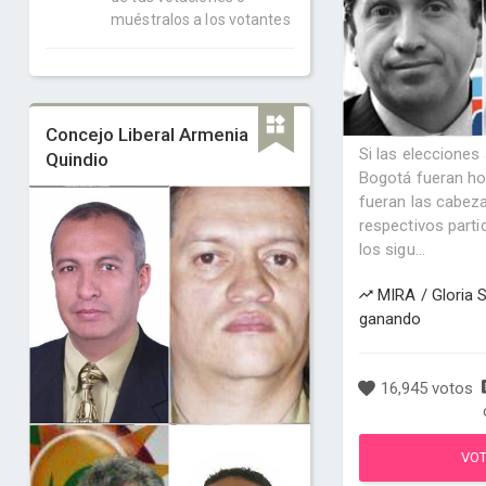
muéstralos a los votantes
Concejo Liberal Armenia
Si las elecciones
Quindio
Bogotá fueran hoy
fueran las cabeza
respectivos parti
los sigu...
MIRA / Gloria S
ganando
16,945 votos
VO