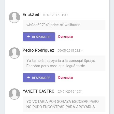
ErickZed
10-07-2017 01:09
wh0cd697040 price of wellbutrin
Denunciar
RESPONDER
Pedro Rodriguez
06-05-2015 21:34
Yo también apoyaría a la concejal Sprays
Escobar pero creo que llegué tarde
Denunciar
RESPONDER
YANETT CASTRO
27-01-2015 16:31
YO VOTARIA POR SORAYA ESCOBAR PERO
NO PUDO ENCONTRAR PARA APOYARLA