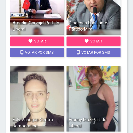
Arcadio Carvajal Partido
Diogenes Escalante
Liberal
Partido Mira
VOTAR
VOTAR
VOTAR POR SMS
VOTAR POR SMS
Euly Vanegas Centro
Francy Diaz Partido
Democratico
Liberal