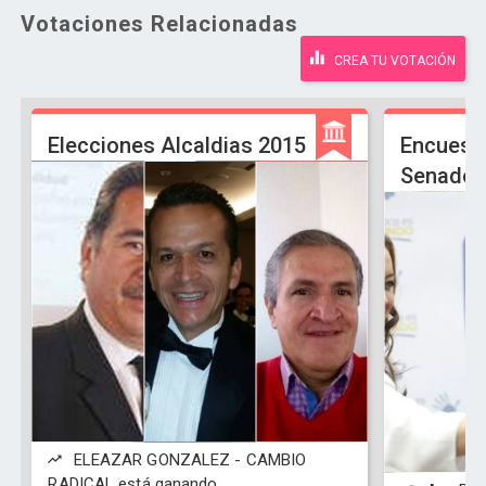
Votaciones Relacionadas
CREA TU VOTACIÓN
Elecciones Alcaldias 2015
Encuest
Senado 
ELEAZAR GONZALEZ - CAMBIO
RADICAL está ganando