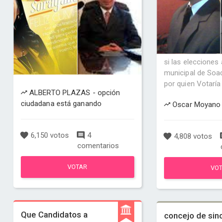
si las elecciones
municipal de Soa
por quien Votaría
ALBERTO PLAZAS - opción
ciudadana está ganando
Oscar Moyano 
6,150 votos
4
4,808 votos
comentarios
VOTAR
VO
Que Candidatos a
concejo de sin