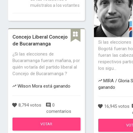
muéstralos a los votantes
Concejo Liberal Concejo
Si las elecciones
de Bucaramanga
Bogotá fueran hoy
¿Si las elecciones de
fueran las cabeza
Bucaramanga fueran mañana, por
respectivos parti
quién votaría del partido liberal al
los sigu...
Concejo de Bucaramanga ?
MIRA / Gloria S
Wilson Mora está ganando
ganando
8,794 votos
0
16,945 votos
comentarios
VOTAR
VO