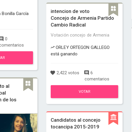
intencion de voto
Bonilla García
Concejo de Armenia Partido
Cambio Radical
Votación concejo de Armenia
0
comentarios
ORLEY ORTEGON GALLEGO
está ganando
TAR
2,422 votos
6
comentarios
to al
VOTAR
pal
 de los
Candidatos al concejo
tocancipa 2015-2019