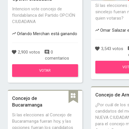
Sí las elecciones
Intencion vote concejo de
sincelejo fueran
floridablanca del Partido OPCIÓN
quien votaras?
CIUDADANA
Omar Salazar 
Orlando Merchan está ganando
3,543 votos
2,900 votos
0
comentarios
VO
VOTAR
Concejo de Ar
Concejo de
Bucaramanga
¿Por cuál de los 
candidatos del m
Si las elecciones al Concejo de
NUEVA CIUDADANÍ
Bucaramanga fueran hoy, y las
para el concejo m
opciones fueran los candidatos