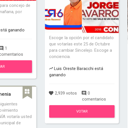
 para concejo de
 mañana, por
está ganando
Escoge la opción por el candidato
que votarías este 25 de Octubre
1
para cambiar Sincelejo. Escoge a
comentarios
conciencia.
TAR
Luis Oreste Baracchi está
ganando
2,939 votos
0
menia
comentarios
siguientes
ovimiento
VOTAR
A votaría usted
unicipal de