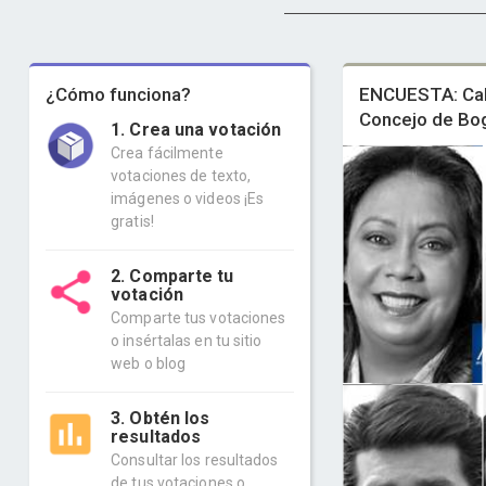
¿Cómo funciona?
ENCUESTA: Ca
Concejo de Bo
1. Crea una votación
Crea fácilmente
votaciones de texto,
imágenes o videos ¡Es
gratis!
2. Comparte tu
votación
Comparte tus votaciones
o insértalas en tu sitio
web o blog
3. Obtén los
resultados
Consultar los resultados
de tus votaciones o