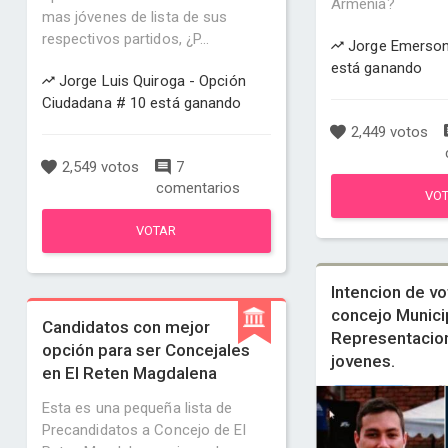
Armenia?
mas jóvenes de lista de sus
respectivos partidos, ¿P...
Jorge Emerson 
está ganando
Jorge Luis Quiroga - Opción
Ciudadana # 10 está ganando
2,449 votos
2,549 votos
7
comentarios
VO
VOTAR
Intencion de vo
concejo Munici
Candidatos con mejor
Representacion
opción para ser Concejales
jovenes.
en El Reten Magdalena
Esta es una pequeña lista de
Precandidatos a Concejo de El