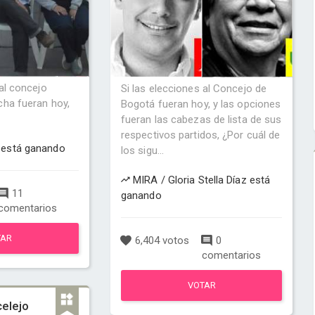
 al concejo
Si las elecciones al Concejo de
cha fueran hoy,
Bogotá fueran hoy, y las opciones
fueran las cabezas de lista de sus
respectivos partidos, ¿Por cuál de
está ganando
los sigu...
MIRA / Gloria Stella Díaz está
11
ganando
comentarios
TAR
6,404 votos
0
comentarios
VOTAR
celejo