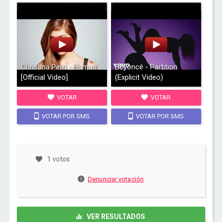
Christina Perri - Human
Beyoncé - Partition
[Official Video]
(Explicit Video)
VOTAR
VOTAR
VOTAR POR SMS
VOTAR POR SMS
1 votos
Denunciar votación
VER RESULTADOS