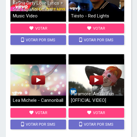
Ke$ha Dirty Love Lyrics +
Sub Español Official
Music Video
Tiësto - Red Lights
VOTAR
VOTAR
VOTAR POR SMS
VOTAR POR SMS
Paramore: Ain't It Fun
Lea Michele - Cannonball
[OFFICIAL VIDEO]
VOTAR
VOTAR
VOTAR POR SMS
VOTAR POR SMS