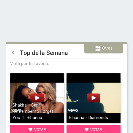
Otras
Top de la Semana
Vota por tu favorito
Shakira - Can't
Remember to Forget
You ft. Rihanna
Rihanna - Diamonds
VOTAR
VOTAR