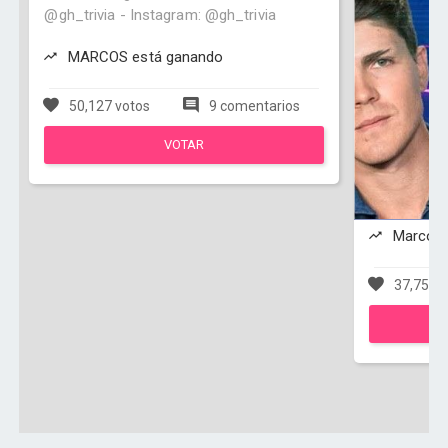
@gh_trivia - Instagram: @gh_trivia
MARCOS está ganando
50,127 votos
9 comentarios
VOTAR
Marcos 
37,759 v