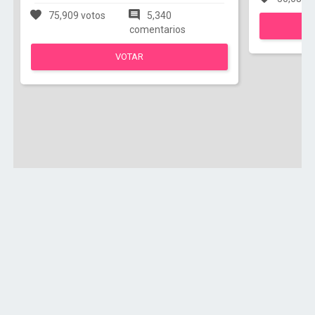
75,909 votos
5,340
comentarios
VOTAR