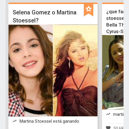
¿que famo
Selena Gomez o Martina
stoessel-
Stoessel?
Bella Tho
Cyrus-Sel
martina 
Martina Stoessel está ganando
50,684 v