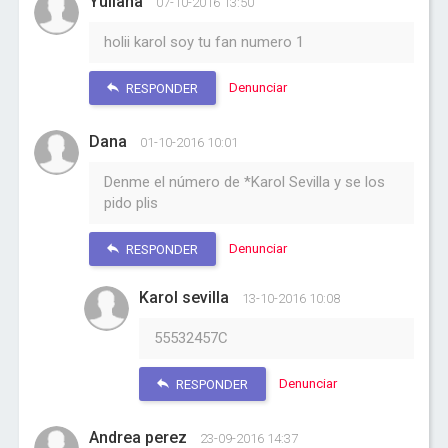
Yuliana
07-10-2016 13:50
holii karol soy tu fan numero 1
Denunciar
RESPONDER
Dana
01-10-2016 10:01
Denme el número de *Karol Sevilla y se los
pido plis
Denunciar
RESPONDER
Karol sevilla
13-10-2016 10:08
55532457C
Denunciar
RESPONDER
Andrea perez
23-09-2016 14:37