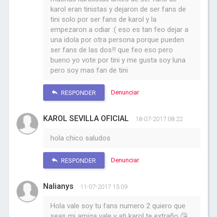
karol eran tinistas y dejaron de ser fans de
tini solo por ser fans de karol y la
empezaron a odiar :( eso es tan feo dejar a
una idola por otra persona porque pueden
ser fans de las dos!! que feo eso pero
bueno yo vote por tini y me gusta soy luna
pero soy mas fan de tini
Denunciar
RESPONDER
KAROL SEVILLA OFICIAL
18-07-2017 08:22
hola chico saludos
Denunciar
RESPONDER
Nalianys
11-07-2017 15:09
Hola vale soy tu fans numero 2 quiero que
seas mi amiga vale y ati karol te extraño 😘