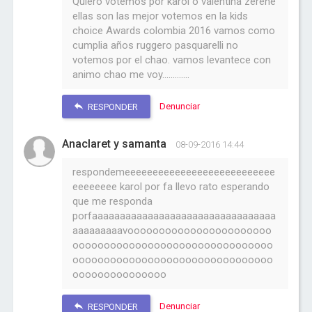
Quiero votemos por karol o valentina zerene
ellas son las mejor votemos en la kids
choice Awards colombia 2016 vamos como
cumplia años ruggero pasquarelli no
votemos por el chao. vamos levantece con
animo chao me voy.............
Denunciar
RESPONDER
Anaclaret y samanta
08-09-2016 14:44
respondemeeeeeeeeeeeeeeeeeeeeeeeeeee
eeeeeeee karol por fa llevo rato esperando
que me responda
porfaaaaaaaaaaaaaaaaaaaaaaaaaaaaaaaaa
aaaaaaaaavooooooooooooooooooooooo
oooooooooooooooooooooooooooooooo
oooooooooooooooooooooooooooooooo
ooooooooooooooo
Denunciar
RESPONDER