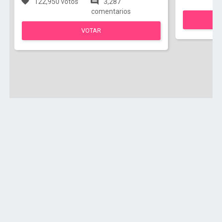
122,950 votos
3,287
comentarios
VOTAR