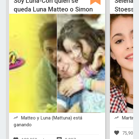
Soy Luna-Con quien se
Selena 
queda Luna Matteo o Simon
Stoesse
Matteo y Luna (Mattuna) está
Martina 
ganando
75,909 v