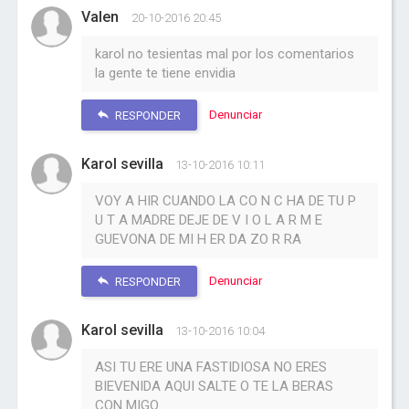
Valen
20-10-2016 20:45
karol no tesientas mal por los comentarios
la gente te tiene envidia
Denunciar
RESPONDER
Karol sevilla
13-10-2016 10:11
VOY A HIR CUANDO LA CO N C HA DE TU P
U T A MADRE DEJE DE V I O L A R M E
GUEVONA DE MI H ER DA ZO R RA
Denunciar
RESPONDER
Karol sevilla
13-10-2016 10:04
ASI TU ERE UNA FASTIDIOSA NO ERES
BIEVENIDA AQUI SALTE O TE LA BERAS
CON MIGO