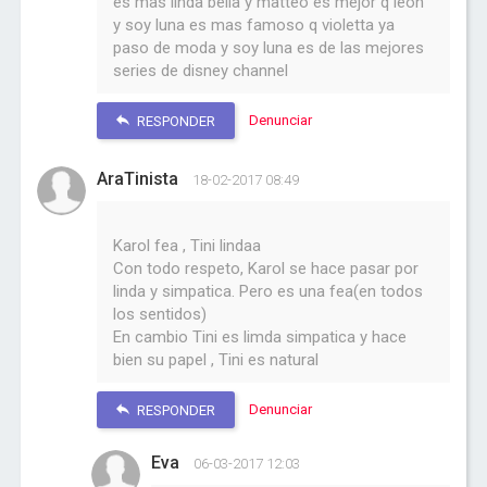
es mas linda bella y matteo es mejor q leon
y soy luna es mas famoso q violetta ya
paso de moda y soy luna es de las mejores
series de disney channel
Denunciar
RESPONDER
AraTinista
18-02-2017 08:49
Karol fea , Tini lindaa
Con todo respeto, Karol se hace pasar por
linda y simpatica. Pero es una fea(en todos
los sentidos)
En cambio Tini es limda simpatica y hace
bien su papel , Tini es natural
Denunciar
RESPONDER
Eva
06-03-2017 12:03