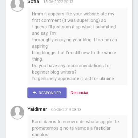
Sofia
15-06-2022 20:13
Hmm it appears like your website ate my
first comment (it was super long) so
I guess I'll just sum it up what I submitted
and say, I'm
thoroughly enjoying your blog. I too am an
aspiring
blog blogger but I'm still new to the whole
thing.
Do you have any recommendations for
beginner blog writers?
I'd genuinely appreciate it. aid for ukraine
Denunciar
RESPONDER
Yaidimar
06-06-2019 08:18
Karol danos tu numero de whataspp plis te
prometemos q no te vamos a fastidiar
danolos