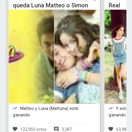
queda Luna Matteo o Simon
Real
Matteo y Luna (Mattuna) está
Y esta s
ganando
ganando
122,950 votos
3,287
63,983 v