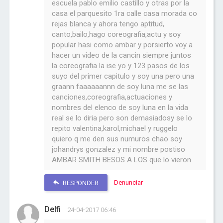
escuela pablo emilio castillo y otras por la
casa el parquesito 1ra calle casa morada co
rejas blanca y ahora tengo aptitud,
canto,bailo,hago coreografia,actu y soy
popular hasi como ambar y porsierto voy a
hacer un video de la cancin siempre juntos
la coreografia la ise yo y 123 pasos de los
suyo del primer capitulo y soy una pero una
graann faaaaaannn de soy luna me se las
canciones,coreografia,actuaciones y
nombres del elenco de soy luna en la vida
real se lo diria pero son demasiadosy se lo
repito valentina,karol,michael y ruggelo
quiero q me den sus numuros chao soy
johandrys gonzalez y mi nombre postiso
AMBAR SMITH BESOS A LOS que lo vieron
Denunciar
RESPONDER
Delfi
24-04-2017 06:46