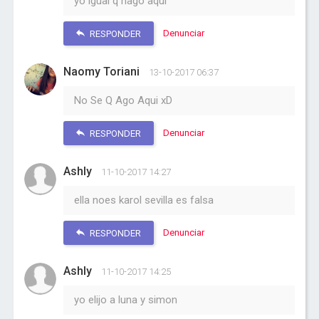
yo igual q hago aqui
Denunciar
RESPONDER
Naomy Toriani
13-10-2017 06:37
No Se Q Ago Aqui xD
Denunciar
RESPONDER
Ashly
11-10-2017 14:27
ella noes karol sevilla es falsa
Denunciar
RESPONDER
Ashly
11-10-2017 14:25
yo elijo a luna y simon