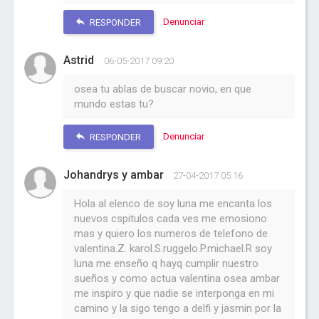
Denunciar
RESPONDER
Astrid
06-05-2017 09:20
osea tu ablas de buscar novio, en que
mundo estas tu?
Denunciar
RESPONDER
Johandrys y ambar
27-04-2017 05:16
Hola al elenco de soy luna me encanta los
nuevos cspitulos cada ves me emosiono
mas y quiero los numeros de telefono de
valentina.Z. karol.S.ruggelo.P.michael.R soy
luna me enseño q hayq cumplir nuestro
sueños y como actua valentina osea ambar
me inspiro y que nadie se interponga en mi
camino y la sigo tengo a delfi y jasmin por la