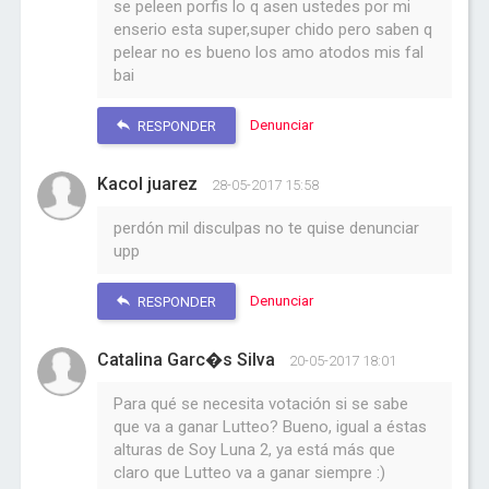
se peleen porfis lo q asen ustedes por mi
enserio esta super,super chido pero saben q
pelear no es bueno los amo atodos mis fal
bai
Denunciar
RESPONDER
Kacol juarez
28-05-2017 15:58
perdón mil disculpas no te quise denunciar
upp
Denunciar
RESPONDER
Catalina Garc�s Silva
20-05-2017 18:01
Para qué se necesita votación si se sabe
que va a ganar Lutteo? Bueno, igual a éstas
alturas de Soy Luna 2, ya está más que
claro que Lutteo va a ganar siempre :)