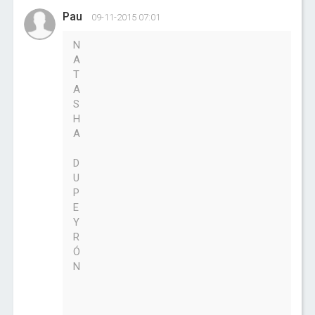
Pau
09-11-2015 07:01
N
A
T
A
S
H
A
D
U
P
E
Y
R
Ó
N