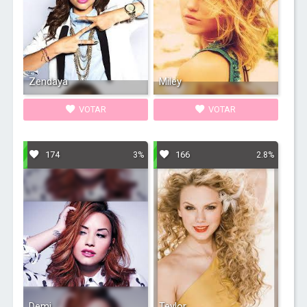
Zendaya
Miley
VOTAR
VOTAR
174
166
3%
2.8%
Demi
Teylor