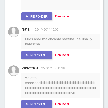
Denunciar
RESPONDER
Natali
22-11-2014 12:09
Pues amo me encanta martina , paulina , y
natascha
Denunciar
RESPONDER
Violetta 3
26-10-2014 11:38
violetta
ssssssssiiiiiiiiiiiiiiiiiiiiiiiiiiiiiiiiiiiiiiiiiiiiiiiiiiiiiiiiiiiiiiiiiiiiiiiiiiii
iiiiiiiiiiiiiiiiiiiiiiiiiiiiiiiiiiiiiiiiiiiiiiiiiiiiiiiiiiiiiiiiiiiiiiiiiiiiiiiiiiiiiiiiiiiiiiiiii
iiiiiiiiiiiiiiiiiiiiiiiiiiiiiiiiiiiiiiiiiiiiiiiiiiiiiiiiiiiiiiiivilu
Denunciar
RESPONDER