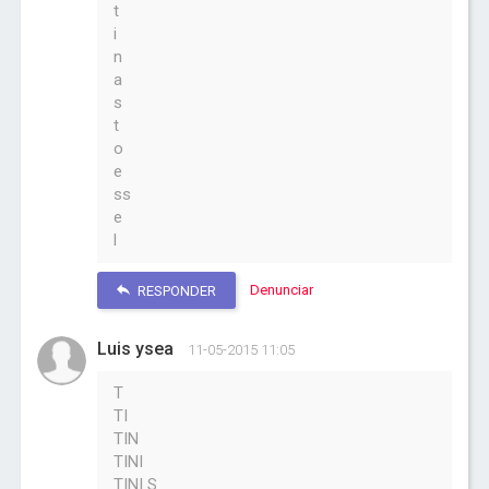
t
i
n
a
s
t
o
e
ss
e
l
Denunciar
RESPONDER
Luis ysea
11-05-2015 11:05
T
TI
TIN
TINI
TINI S