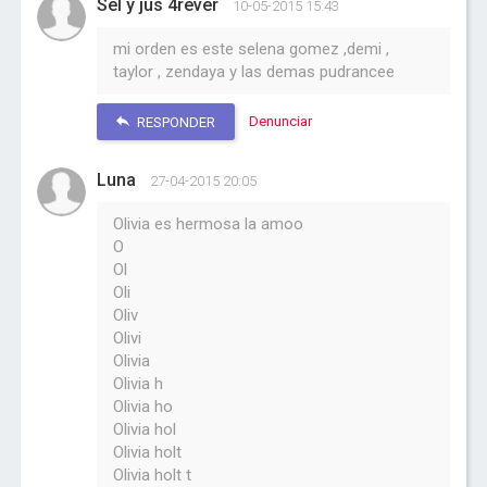
Sel y jus 4rever
10-05-2015 15:43
mi orden es este selena gomez ,demi ,
taylor , zendaya y las demas pudrancee
Denunciar
RESPONDER
Luna
27-04-2015 20:05
Olivia es hermosa la amoo
O
Ol
Oli
Oliv
Olivi
Olivia
Olivia h
Olivia ho
Olivia hol
Olivia holt
Olivia holt t