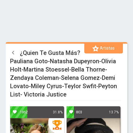
Artistas
¿Quien Te Gusta Más?
Pauliana Goto-Natasha Dupeyron-Olivia
Holt-Martina Stoessel-Bella Thorne-
Zendaya Coleman-Selena Gomez-Demi
Lovato-Miley Cyrus-Teylor Swfit-Peyton
List- Victoria Justice
1862
803
31.8%
13.7%