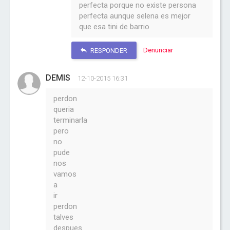
perfecta porque no existe persona
perfecta aunque selena es mejor
que esa tini de barrio
Denunciar
RESPONDER
DEMIS
12-10-2015 16:31
perdon
queria
terminarla
pero
no
pude
nos
vamos
a
ir
perdon
talves
despues