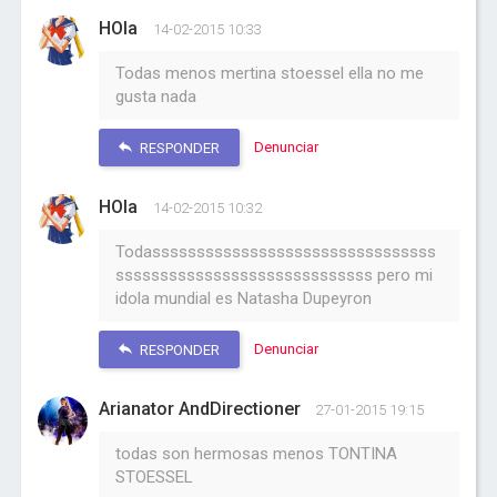
HOla
14-02-2015 10:33
Todas menos mertina stoessel ella no me
gusta nada
Denunciar
RESPONDER
HOla
14-02-2015 10:32
Todassssssssssssssssssssssssssssssss
sssssssssssssssssssssssssssss pero mi
idola mundial es Natasha Dupeyron
Denunciar
RESPONDER
Arianator AndDirectioner
27-01-2015 19:15
todas son hermosas menos TONTINA
STOESSEL