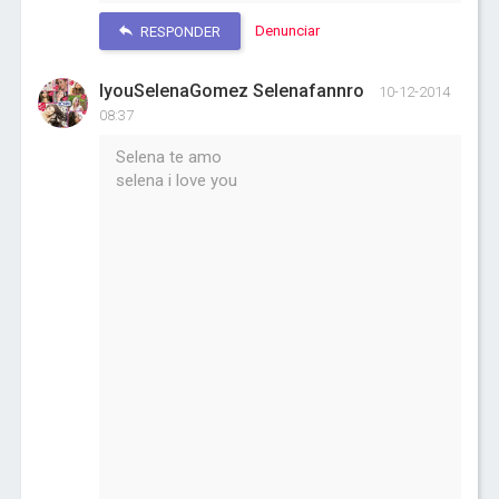
Denunciar
RESPONDER
IyouSelenaGomez Selenafannro
10-12-2014
08:37
Selena te amo
selena i love you