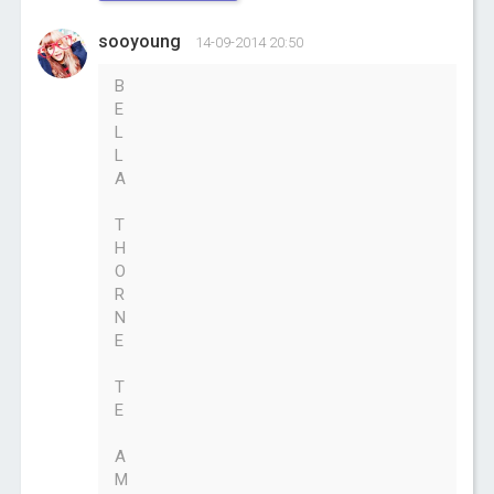
sooyoung
14-09-2014 20:50
B
E
L
L
A
T
H
O
R
N
E
T
E
A
M