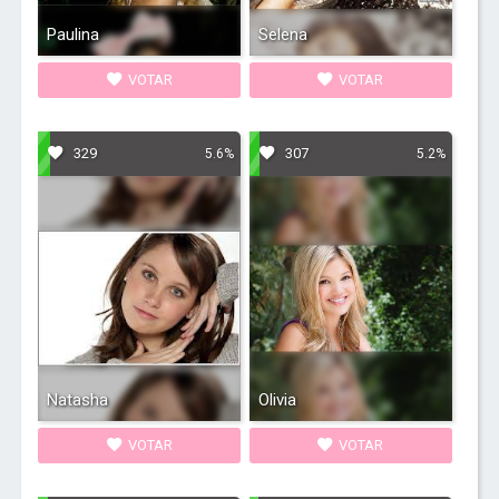
Paulina
Selena
VOTAR
VOTAR
329
307
5.6%
5.2%
Natasha
Olivia
VOTAR
VOTAR