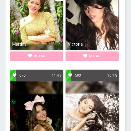
Martina
Victoria
VOTAR
VOTAR
670
593
11.4%
10.1%