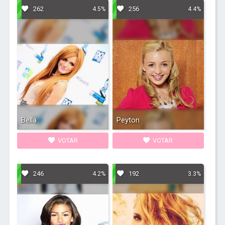
262
256
4.5%
4.4%
Bella
Peyton
VOTAR
VOTAR
246
192
4.2%
3.3%