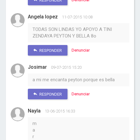
RESPONDER
Angela lopez
11-07-2015 10:08
TODAS SON LINDAS YO APOYO A TINI
ZENDAYA PEYTON Y BELLA 8o
Denunciar
RESPONDER
Josimar
09-07-2015 15:20
a mi me encanta peyton porque es bella
Denunciar
RESPONDER
Nayla
13-06-2015 16:33
m
a
r