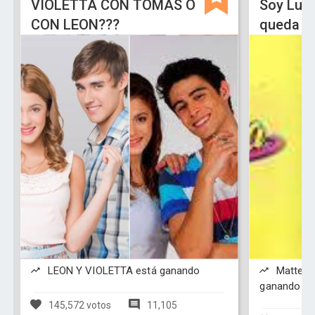
VIOLETTA CON TOMAS O
Soy Lun
CON LEON???
queda L
LEON Y VIOLETTA está ganando
Matteo y
ganando
145,572 votos
11,105