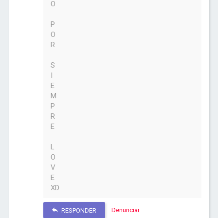
O
P
O
R
S
I
E
M
P
R
E
L
O
V
E
XD
Denunciar
RESPONDER