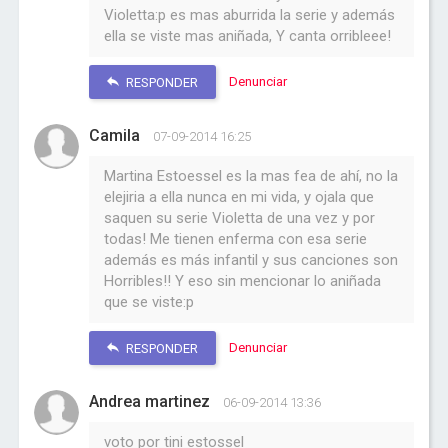
Violetta:p es mas aburrida la serie y además
ella se viste mas aniñada, Y canta orribleee!
Denunciar
RESPONDER
Camila
07-09-2014 16:25
Martina Estoessel es la mas fea de ahí, no la
elejiria a ella nunca en mi vida, y ojala que
saquen su serie Violetta de una vez y por
todas! Me tienen enferma con esa serie
además es más infantil y sus canciones son
Horribles!! Y eso sin mencionar lo aniñada
que se viste:p
Denunciar
RESPONDER
Andrea martinez
06-09-2014 13:36
voto por tini estossel