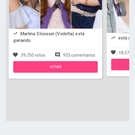
Martina Stoessel (Violetta) está
está ga
ganando
18,378 v
39,750 votos
933 comentarios
VOTAR