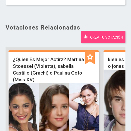
Votaciones Relacionadas
CREA TU VOTACIÓN
¿Quien Es Mejor Actirz? Martina
kien es ma
Stoessel (Violetta),Isabella
o jonas br
Castillo (Grachi) o Paulina Goto
(Miss XV)