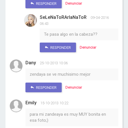
Denunciar
RESPONDER
SeLeNaToRArIaNaToR
09-04-2016
06:43
Te pasa algo en la cabeza??
Denunciar
RESPONDER
Dany
25-10-2013 10:06
zendaya se ve muchisimo mejor
Denunciar
RESPONDER
Emily
15-10-2013 10:22
para mi zandeaya es muy MUY bonita en
esa foto;)