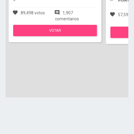
Violetta
89,498 votos
1,907
57,597 v
comentarios
VOTAR