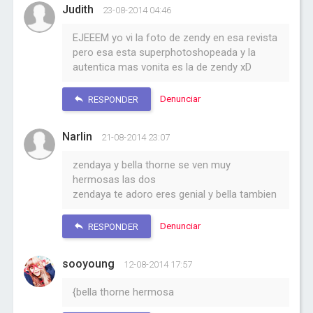
Judith
23-08-2014 04:46
EJEEEM yo vi la foto de zendy en esa revista
pero esa esta superphotoshopeada y la
autentica mas vonita es la de zendy xD
Denunciar
RESPONDER
Narlin
21-08-2014 23:07
zendaya y bella thorne se ven muy
hermosas las dos
zendaya te adoro eres genial y bella tambien
Denunciar
RESPONDER
sooyoung
12-08-2014 17:57
{bella thorne hermosa