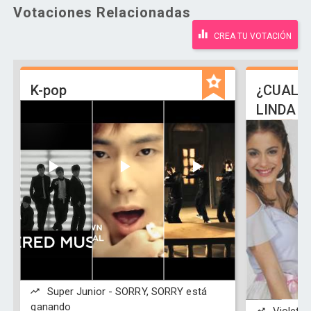
Votaciones Relacionadas
CREA TU VOTACIÓN
K-pop
¿CUAL E
LINDA D
Super Junior - SORRY, SORRY está
ganando