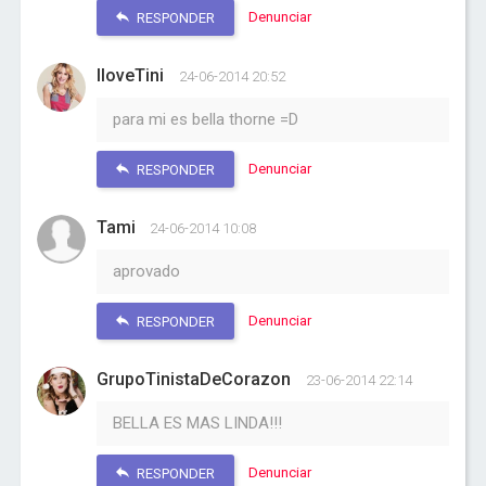
Denunciar
RESPONDER
IloveTini
24-06-2014 20:52
para mi es bella thorne =D
Denunciar
RESPONDER
Tami
24-06-2014 10:08
aprovado
Denunciar
RESPONDER
GrupoTinistaDeCorazon
23-06-2014 22:14
BELLA ES MAS LINDA!!!
Denunciar
RESPONDER