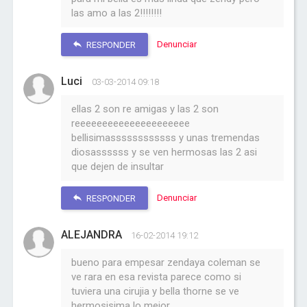
las amo a las 2!!!!!!!!
Denunciar
RESPONDER
Luci
03-03-2014 09:18
ellas 2 son re amigas y las 2 son
reeeeeeeeeeeeeeeeeeeee
bellisimassssssssssss y unas tremendas
diosassssss y se ven hermosas las 2 asi
que dejen de insultar
Denunciar
RESPONDER
ALEJANDRA
16-02-2014 19:12
bueno para empesar zendaya coleman se
ve rara en esa revista parece como si
tuviera una cirujia y bella thorne se ve
hermosisima lo mejor