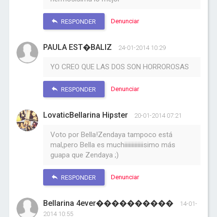
Denunciar
RESPONDER
PAULA EST�BALIZ
24-01-2014 10:29
YO CREO QUE LAS DOS SON HORROROSAS
Denunciar
RESPONDER
LovaticBellarina Hipster
20-01-2014 07:21
Voto por Bella!Zendaya tampoco está
mal,pero Bella es muchiiiiiiiiiiiiisimo más
guapa que Zendaya ;)
Denunciar
RESPONDER
Bellarina 4ever����������
14-01-
2014 10:55