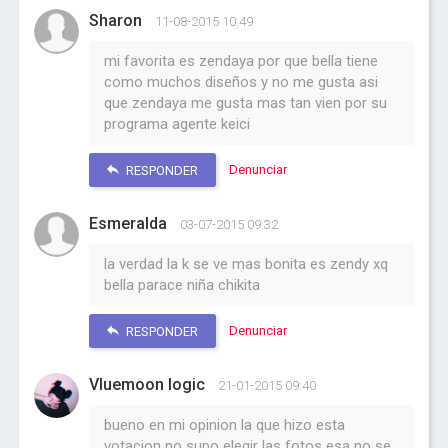
Sharon
11-08-2015 10:49
mi favorita es zendaya por que bella tiene
como muchos diseños y no me gusta asi
que zendaya me gusta mas tan vien por su
programa agente keici
Denunciar
RESPONDER
Esmeralda
03-07-2015 09:32
la verdad la k se ve mas bonita es zendy xq
bella parace niña chikita
Denunciar
RESPONDER
Vluemoon logic
21-01-2015 09:40
bueno en mi opinion la que hizo esta
votacion no supo elegir las fotos esa no se