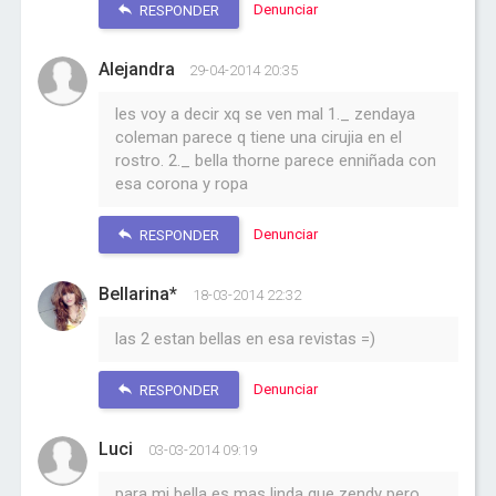
Denunciar
RESPONDER
Alejandra
29-04-2014 20:35
les voy a decir xq se ven mal 1._ zendaya
coleman parece q tiene una cirujia en el
rostro. 2._ bella thorne parece enniñada con
esa corona y ropa
Denunciar
RESPONDER
Bellarina*
18-03-2014 22:32
las 2 estan bellas en esa revistas =)
Denunciar
RESPONDER
Luci
03-03-2014 09:19
para mi bella es mas linda que zendy pero