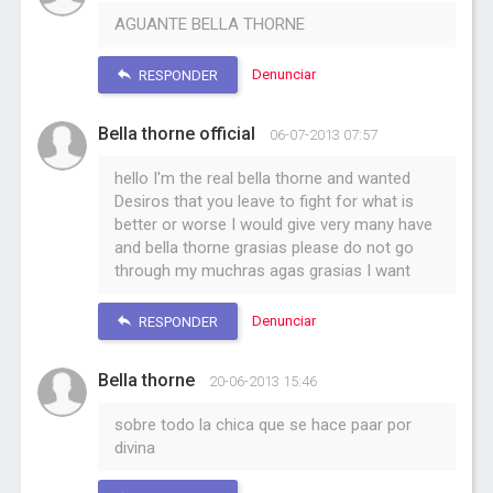
AGUANTE BELLA THORNE
Denunciar
RESPONDER
Bella thorne official
06-07-2013 07:57
hello I'm the real bella thorne and wanted
Desiros that you leave to fight for what is
better or worse I would give very many have
and bella thorne grasias please do not go
through my muchras agas grasias I want
Denunciar
RESPONDER
Bella thorne
20-06-2013 15:46
sobre todo la chica que se hace paar por
divina