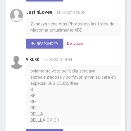
JustinLovee
11-06-2014 06:05
Zendaya tiene más Photoshop las fotos de
Madonna actualmente XDD
Denunciar
RESPONDER
vikuxd
22-05-2014 18:44
oviamente voto por bella zendaya
es:fea,enfadosa,y porfavor miren su cara en
especial SUS CEJAS!!fea
B
BE
BEL
BELL
BELLA
BELLLA OVIO!!