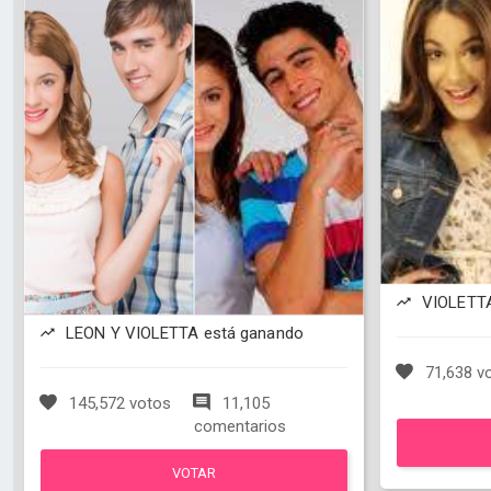
VIOLETTA
LEON Y VIOLETTA está ganando
71,638 v
145,572 votos
11,105
comentarios
VOTAR