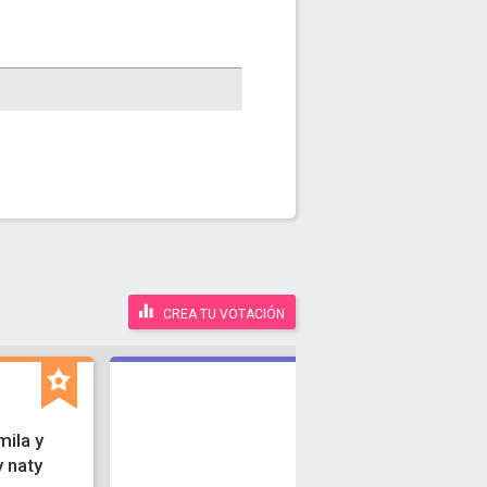
CREA TU VOTACIÓN
mila y
y naty