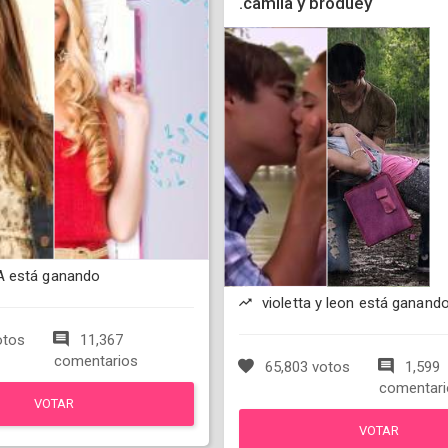
.camila y broduey
 está ganando
violetta y leon está ganand
otos
11,367
comentarios
65,803 votos
1,599
comentari
VOTAR
VOTAR