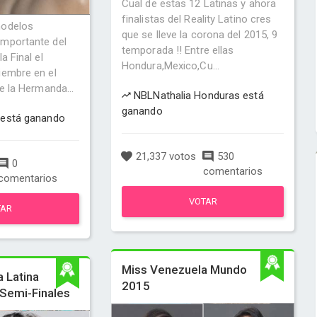
Cual de estas 12 Latinas y ahora
finalistas del Reality Latino cres
modelos
que se lleve la corona del 2015, 9
mportante del
temporada !! Entre ellas
a Final el
Hondura,Mexico,Cu...
iembre en el
de la Hermanda...
NBLNathalia Honduras está
ganando
 está ganando
21,337 votos
530
0
comentarios
comentarios
VOTAR
TAR
Miss Venezuela Mundo
a Latina
2015
Semi-Finales