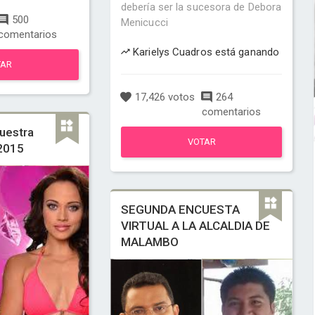
debería ser la sucesora de Debora
500
Menicucci
comentarios
Karielys Cuadros está ganando
TAR
17,426 votos
264
comentarios
uestra
VOTAR
 2015
SEGUNDA ENCUESTA
VIRTUAL A LA ALCALDIA DE
MALAMBO