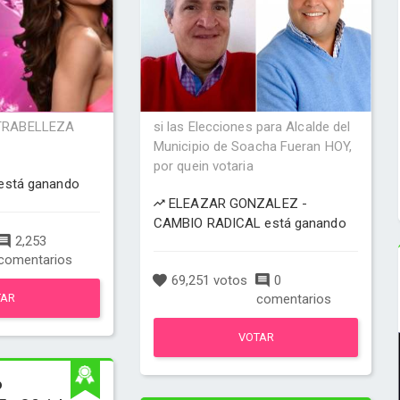
TRABELLEZA
si las Elecciones para Alcalde del
Municipio de Soacha Fueran HOY,
por quein votaria
está ganando
ELEAZAR GONZALEZ -
CAMBIO RADICAL está ganando
2,253
comentarios
69,251 votos
0
TAR
comentarios
VOTAR
o