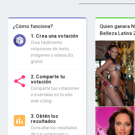
¿Cómo funciona?
Quien ganara N
Belleza Latina
1. Crea una votación
Crea fácilmente
votaciones de texto,
imágenes o videos ¡Es
gratis!
2. Comparte tu
votación
Comparte tus votaciones
o insértalas en tu sitio
web o blog
3. Obtén los
resultados
Consultar los resultados
de tus votaciones o