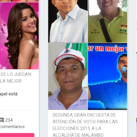
A SE LO JUEGAN
 LA MEJOR
apel está
SEGUNDA GRAN ENCUESTA DE
234
INTENCIÓN DE VOTO PARA LAS
comentarios
ELECCIONES 2015 A LA
ALCALDÍA DE MALAMBO