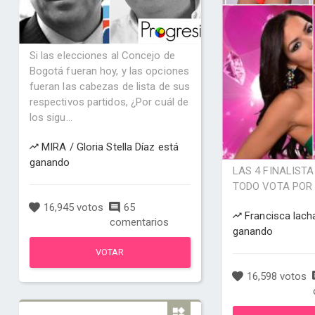
Si las elecciones al Concejo de
Bogotá fueran hoy, y las opciones
fueran las cabezas de lista de sus
respectivos partidos, ¿Por cuál de
los sigu...
MIRA / Gloria Stella Díaz está
ganando
LAS 4 FINALIST
TODO VOTA POR
16,945 votos
65
Francisca lach
comentarios
ganando
VOTAR
16,598 votos