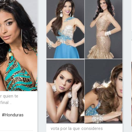
r quien te
inal ..
o #Honduras
vota por la que consideres