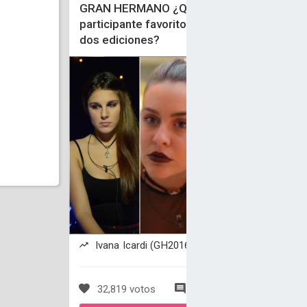
GRAN HERMANO ¿Quien fue tu
participante favorito en estas
dos ediciones?
Ivana Icardi (GH2016) está ganando
32,819 votos
0 comentarios