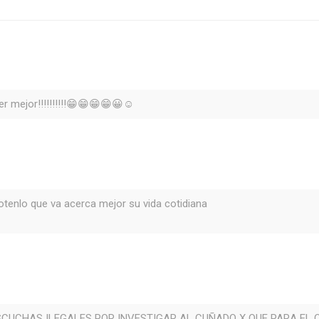
er mejor!!!!!!!!!!😁😁😁😁😀☺
otenlo que va acerca mejor su vida cotidiana
CUCHAS ILEGALES POR INVESTIGAR AL CUÑADO X QUE PARA EL 