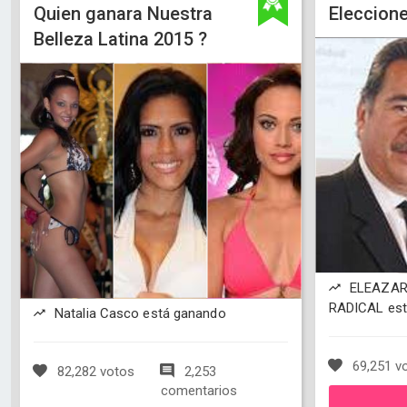
Quien ganara Nuestra
Eleccione
Belleza Latina 2015 ?
ELEAZAR
RADICAL est
Natalia Casco está ganando
69,251 v
82,282 votos
2,253
comentarios