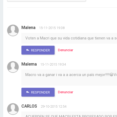
Malena
15-11-2015 19:38
Voten a Macri que su vida cotidiana que tienen va a s
Denunciar
RESPONDER
Malema
15-11-2015 19:34
Macro va a ganar i va a a acerca un país mejor!!!!😀V
Denunciar
RESPONDER
CARLOS
29-10-2015 12:54
ACUERDEN SE QUE MACRI ESTA PROSESADO POR ES