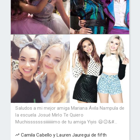
Saludos a mi mejor amiga Mariana Ávila Nampula de
la escuela Josué Mirlo Te Quiero
Muchisssssssiiiiiiiimo de tu amiga Yiyis 😃😉&#...
Camila Cabello y Lauren Jauregui de fifth