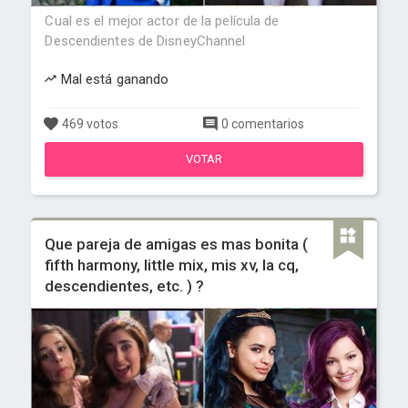
Cual es el mejor actor de la película de
Descendientes de DisneyChannel
Mal está ganando
469 votos
0 comentarios
VOTAR
Que pareja de amigas es mas bonita (
fifth harmony, little mix, mis xv, la cq,
descendientes, etc. ) ?