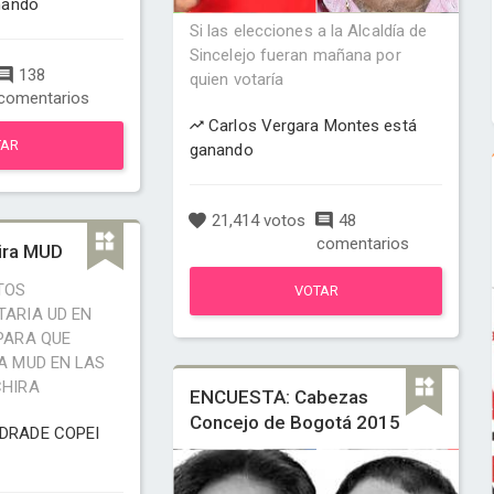
nando
Si las elecciones a la Alcaldía de
Sincelejo fueran mañana por
138
quien votaría
comentarios
Carlos Vergara Montes está
TAR
ganando
21,414 votos
48
comentarios
ira MUD
TOS
VOTAR
ARIA UD EN
PARA QUE
A MUD EN LAS
CHIRA
ENCUESTA: Cabezas
Concejo de Bogotá 2015
DRADE COPEI