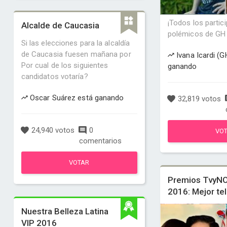
¡Todos los parti
Alcalde de Caucasia
polémicos de GH 
Si las elecciones para la alcaldía
de Caucasia fuesen mañana por
Ivana Icardi (
Por cual de los siguientes
ganando
candidatos votaría?
Oscar Suárez está ganando
32,819 votos
24,940 votos
0
VO
comentarios
VOTAR
Premios TvyN
2016: Mejor te
Nuestra Belleza Latina
VIP 2016