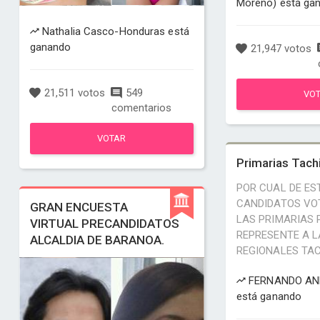
Moreno) está ga
Nathalia Casco-Honduras está
ganando
21,947 votos
21,511 votos
549
VO
comentarios
VOTAR
Primarias Tach
POR CUAL DE ES
CANDIDATOS VOT
GRAN ENCUESTA
LAS PRIMARIAS 
VIRTUAL PRECANDIDATOS
REPRESENTE A L
ALCALDIA DE BARANOA.
REGIONALES TA
FERNANDO AN
está ganando