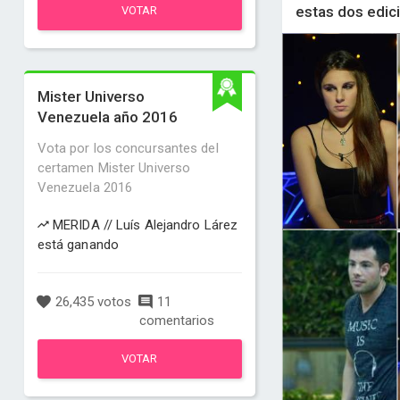
estas dos edic
VOTAR
Mister Universo
Venezuela año 2016
Vota por los concursantes del
certamen Mister Universo
Venezuela 2016
MERIDA // Luís Alejandro Lárez
está ganando
26,435 votos
11
comentarios
VOTAR