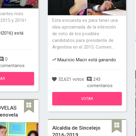
cipantes más
2015 y 2016!
Esta encuesta es para tener una
idea aproximada de la intención
GH2016) está
de voto de los posibles
candidatos para presidente de
Argentina en el 2015. Comien...
0
Mauricio Macri está ganando
comentarios
TAR
32,621 votos
243
comentarios
VOTAR
OVELAS
lenovela
Alcaldia de Sincelejo
2016-2019