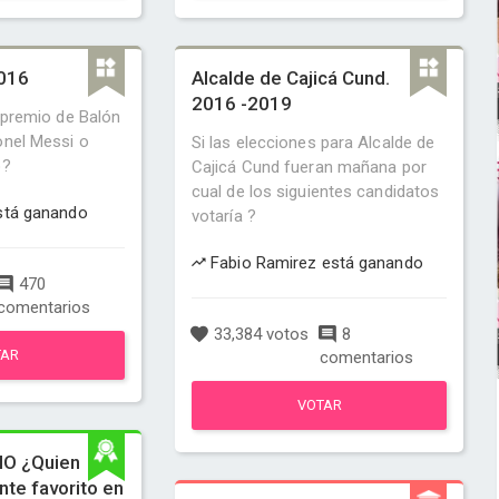
2016
Alcalde de Cajicá Cund.
2016 -2019
l premio de Balón
onel Messi o
Si las elecciones para Alcalde de
o?
Cajicá Cund fueran mañana por
cual de los siguientes candidatos
stá ganando
votaría ?
Fabio Ramirez está ganando
470
comentarios
33,384 votos
8
TAR
comentarios
VOTAR
O ¿Quien
ante favorito en