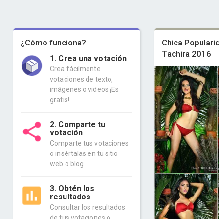
¿Cómo funciona?
Chica Populari
Tachira 2016
1. Crea una votación
Crea fácilmente
votaciones de texto,
imágenes o videos ¡Es
gratis!
2. Comparte tu
votación
Comparte tus votaciones
o insértalas en tu sitio
web o blog
3. Obtén los
resultados
Consultar los resultados
de tus votaciones o