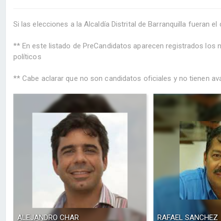
Si las elecciones a la Alcaldía Distrital de Barranquilla fueran e
** En este listado de PreCandidatos aparecen registrados los
políticos
** Cabe aclarar que no son candidatos oficiales y no tienen aval
ALEJANDRO CHAR
RAFAEL SANCHEZ