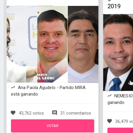
2019
Ana Paola Agudelo - Partido MIRA
está ganando
NEMESIO
ganando
43,762 votos
31 comentarios
36,479 v
VOTAR