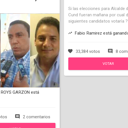
Si las elecciones para Alcalde 
Cund fueran mañana por cual d
siguientes candidatos votaría ?
Fabio Ramirez está ganand
33,384 votos
8 come
VOTAR
 ROYS GARZON está
otos
2 comentarios