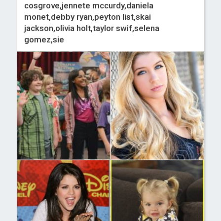
cosgrove,jennete mccurdy,daniela
monet,debby ryan,peyton list,skai
jackson,olivia holt,taylor swif,selena
gomez,sie