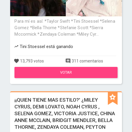
Para mí es así: *Taylor Swift *Tini Stoessel *Selena
Gomez *Bella Thorne *Stefanie Scott *Sierra
Mccormick *Zendaya Coleman *Miley Cyr...
Tini Stoessel está ganando
13,793 votos
311 comentarios
VOTAR
¡¡QUIEN TIENE MAS ESTILO?' ¿MILEY
CYRUS, DEMI LOVATO, NOAH CYRUS ,
SELENA GOMEZ, VICTORIA JUSTICE, CHINA
ANNE MCCLAIN, BRIDGIT MENDLER, BELLA
THORNE, ZENDAYA COLEMAN, PEYTON