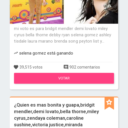
mi voto es para bridgit mendler demi lovato miley
cyrus bella thorne debby ryan selena gomez ashley
tisdale laura marano brenda song peyton list y...
selena gomez está ganando
39,515 votos
902 comentarios
VOTAR
¿Quien es mas bonita y guapa,bridgit
mendler,demi lovato,bella thorne,miley
cyrus,zendaya coleman,caroline
sushine,victoria justice,miranda