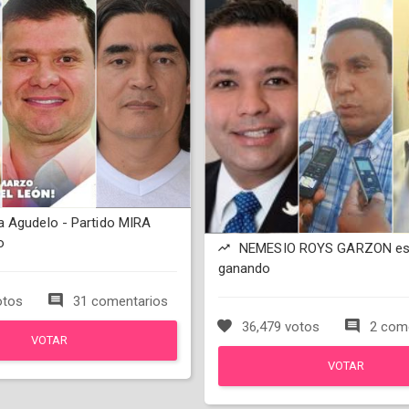
 Agudelo - Partido MIRA
o
NEMESIO ROYS GARZON es
ganando
otos
31 comentarios
36,479 votos
2 come
VOTAR
VOTAR