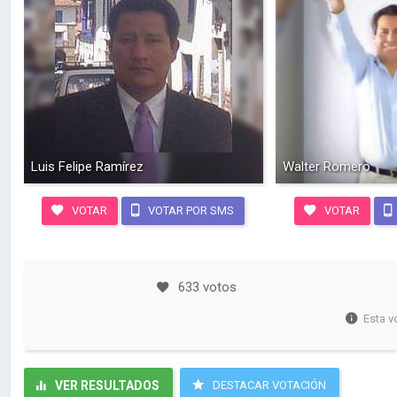
Luis Felipe Ramírez
Walter Romero
VOTAR
VOTAR POR SMS
VOTAR
633 votos
Esta v
VER RESULTADOS
DESTACAR VOTACIÓN