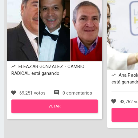
ELEAZAR GONZALEZ - CAMBIO
RADICAL está ganando
Ana Paola
está ganand
69,251 votos
0 comentarios
43,762 v
VOTAR