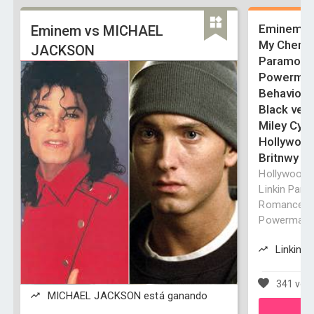
Eminem - L
Eminem vs MICHAEL
My Chemi
JACKSON
Paramore 
Powerman
Behavior S
Black veil
Miley Cyr
Hollywood 
Britnwy
Hollywood U
Linkin Park
Romance Pa
Powerman 50
Linkin P
341 vot
MICHAEL JACKSON está ganando