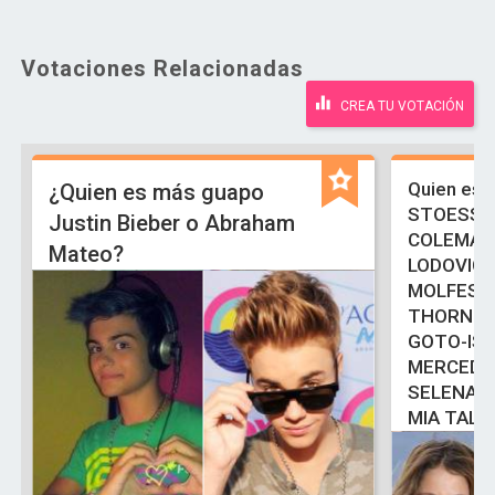
Votaciones Relacionadas
CREA TU VOTACIÓN
Quien es 
¿Quien es más guapo
STOESSE
Justin Bieber o Abraham
COLEMAN
Mateo?
LODOVIC
MOLFESE
THORNE-
GOTO-ISA
MERCEDE
SELENA 
MIA TALE