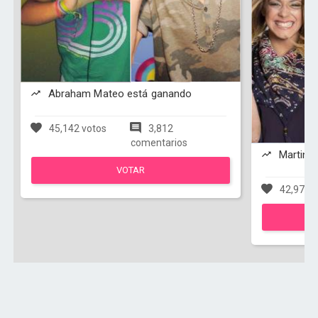
Abraham Mateo está ganando
45,142 votos
3,812
comentarios
Martina
VOTAR
42,978 v