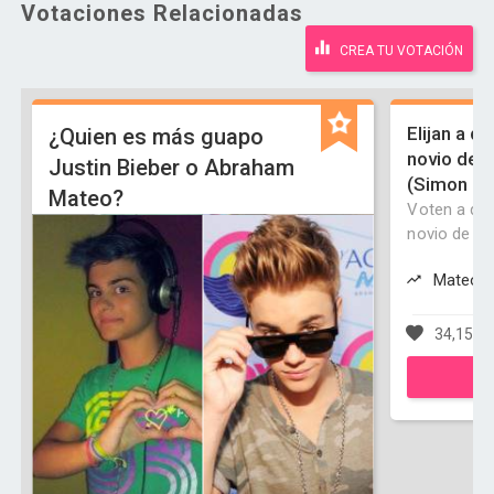
Votaciones Relacionadas
CREA TU VOTACIÓN
Elijan a q
¿Quien es más guapo
novio de L
Justin Bieber o Abraham
(Simon o 
Mateo?
Voten a qu
novio de lu
Mateo e
34,159 v