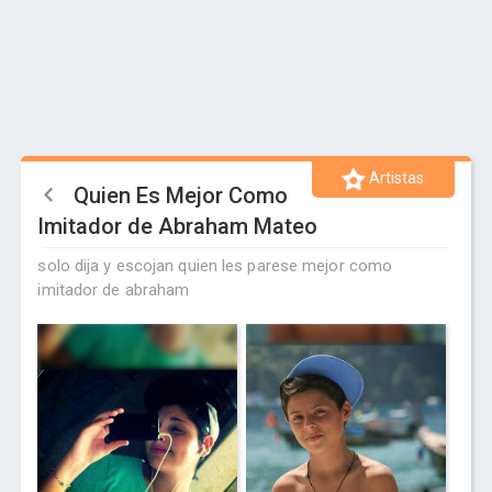
Artistas
Quien Es Mejor Como
Imitador de Abraham Mateo
solo dija y escojan quien les parese mejor como
imitador de abraham