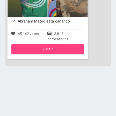
Abraham Mateo está ganando
45,142 votos
3,812
comentarios
VOTAR