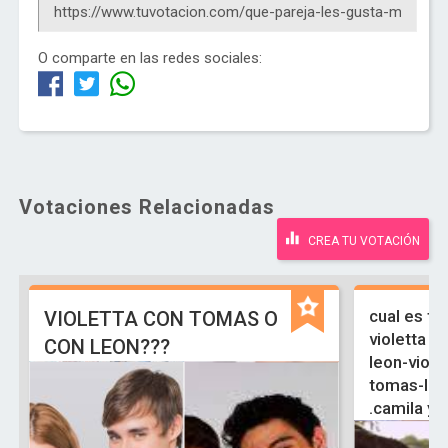
O comparte en las redes sociales:
Votaciones Relacionadas
CREA TU VOTACIÓN
cual es tu
VIOLETTA CON TOMAS O
violetta y 
CON LEON???
leon-viole
tomas-ludm
.camila y 