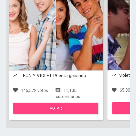
violetta
LEON Y VIOLETTA está ganando
65,803 v
145,572 votos
11,105
comentarios
VOTAR