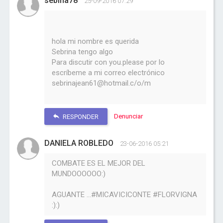
sebina78
25-09-2016 07:29
hola mi nombre es querida
Sebrina tengo algo
Para discutir con you.please por lo
escríbeme a mi correo electrónico
sebrinajean61@hotmail.c/o/m
Denunciar
RESPONDER
DANIELA ROBLEDO
23-06-2016 05:21
COMBATE ES EL MEJOR DEL
MUNDOOOOOO:)
AGUANTE ...#MICAVICICONTE #FLORVIGNA
:):)