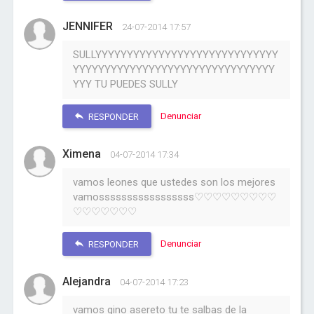
JENNIFER
24-07-2014 17:57
SULLYYYYYYYYYYYYYYYYYYYYYYYYYYYYY
YYYYYYYYYYYYYYYYYYYYYYYYYYYYYYYY
YYY TU PUEDES SULLY
Denunciar
RESPONDER
Ximena
04-07-2014 17:34
vamos leones que ustedes son los mejores
vamosssssssssssssssss♡♡♡♡♡♡♡♡♡
♡♡♡♡♡♡♡
Denunciar
RESPONDER
Alejandra
04-07-2014 17:23
vamos gino asereto tu te salbas de la