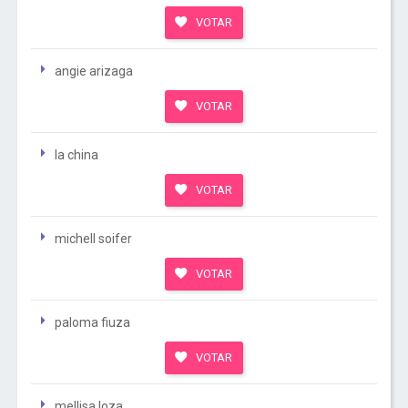
VOTAR
angie arizaga
VOTAR
la china
VOTAR
michell soifer
VOTAR
paloma fiuza
VOTAR
mellisa loza