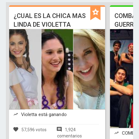
¿CUAL ES LA CHICA MAS
COMBAT
LINDA DE VIOLETTA
GUERRA
Violetta está ganando
57,596 votos
1,924
COMBATE
comentarios