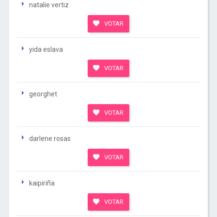
natalie vertiz
VOTAR
yida eslava
VOTAR
georghet
VOTAR
darlene rosas
VOTAR
kaipiriña
VOTAR