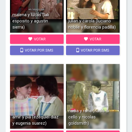
malena y lucas (lali
esposito y agustin
julian y carola (luciano
sierra)
nobile y florencia padilla)
VOTAR
VOTAR
VOTAR POR SMS
VOTAR POR SMS
nadia y rana (nadia di
amir y pia (ezequiel diaz
cello y nicolas
y eugenia suarez)
goldsmith)