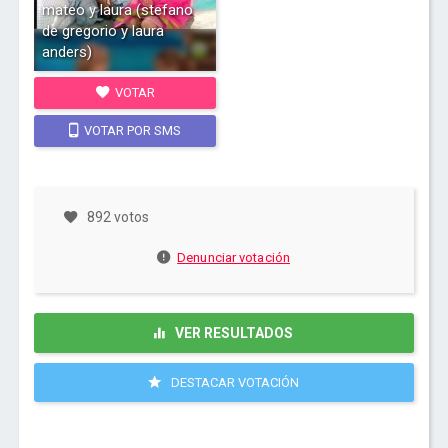
mateo y laura (stefano
de gregorio y laura
anders)
VOTAR
VOTAR POR SMS
892 votos
Denunciar votación
VER RESULTADOS
DESTACAR VOTACIÓN