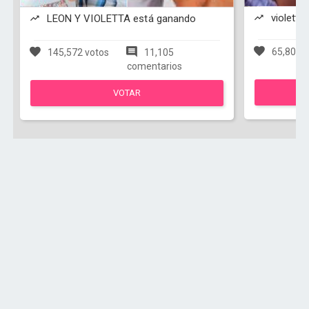
violetta
LEON Y VIOLETTA está ganando
65,803 v
145,572 votos
11,105
comentarios
VOTAR