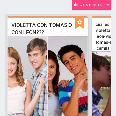
CREA TU VOTACIÓN
cual es tu
VIOLETTA CON TOMAS O
violetta y 
CON LEON???
leon-viole
tomas-ludm
.camila y 