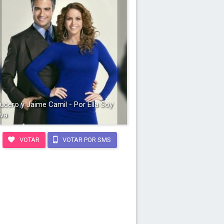
ucero y Jaime Camil - Por Ella Soy
va
VOTAR
VOTAR POR SMS