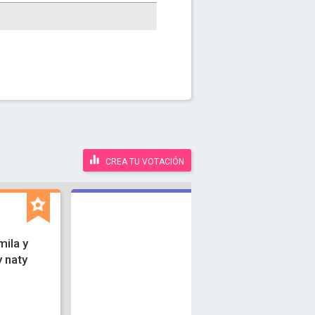
CREA TU VOTACIÓN
mila y
y naty