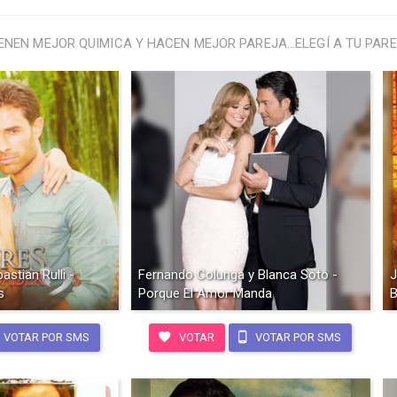
ENEN MEJOR QUIMICA Y HACEN MEJOR PAREJA...ELEGÍ A TU PARE
astian Rulli -
Fernando Colunga y Blanca Soto -
J
s
Porque El Amor Manda
B
VOTAR POR SMS
VOTAR
VOTAR POR SMS