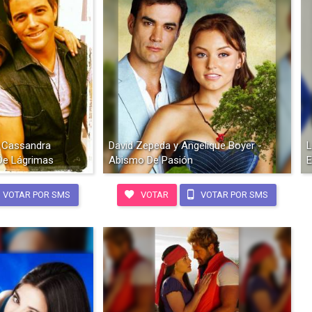
y Cassandra
David Zepeda y Angelique Boyer -
L
De Lágrimas
Abismo De Pasión
E
VOTAR POR SMS
VOTAR
VOTAR POR SMS