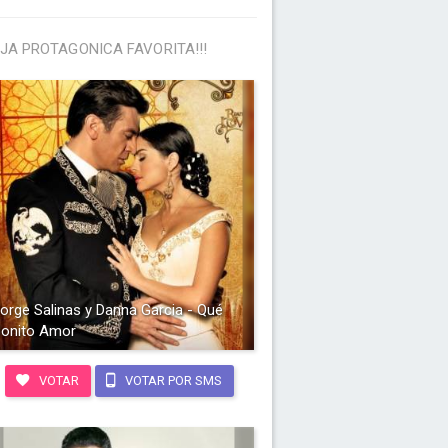
JA PROTAGONICA FAVORITA!!!
orge Salinas y Danna Garcia - Qué
onito Amor
VOTAR
VOTAR POR SMS