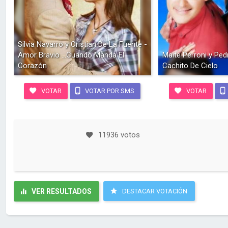
Silvia Navarro y Cristian De La Fuente -
Amor Bravio ...Cuando Manda El
Maite Perroni y Pe
Corazón
Cachito De Cielo
VOTAR
VOTAR POR SMS
VOTAR
11936 votos
VER RESULTADOS
DESTACAR VOTACIÓN