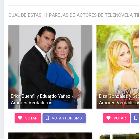
CUAL DE ESTAS 11 PAREJAS DE ACTORES DE TELENOVELA TI
Erika Buenfil y Eduardo Yañez -
Eiza Gonzalez y Seb
Amores Verdaderos
Amores Verdadero
VOTAR
VOTAR POR SMS
VOTAR