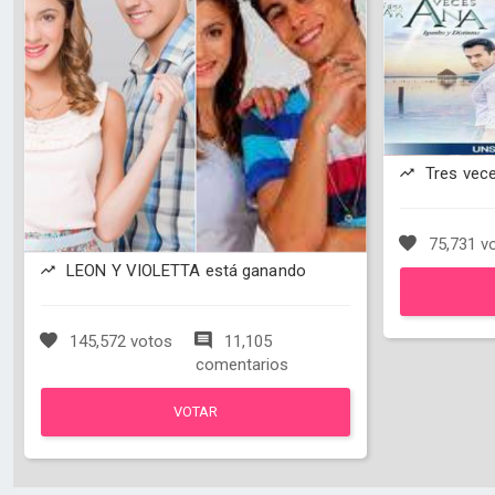
Tres vec
75,731 v
LEON Y VIOLETTA está ganando
145,572 votos
11,105
comentarios
VOTAR