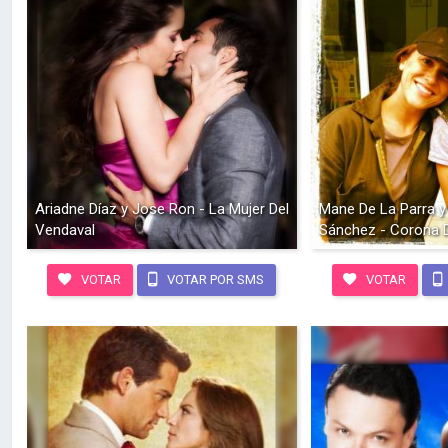
Ariadne Díaz y Jose Ron - La Mujer Del
Mane De La Parra 
Vendaval
Sánchez - Corona 
VOTAR
VOTAR POR SMS
VOTAR