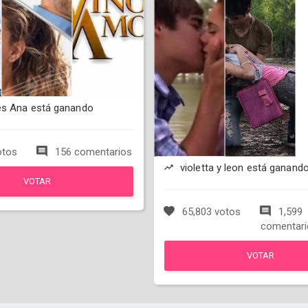
es Ana está ganando
otos
156 comentarios
violetta y leon está ganand
VOTAR
65,803 votos
1,599
comentari
VOTAR