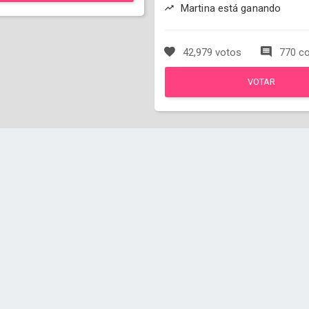
Martina está ganando
42,979 votos
770 co
VOTAR