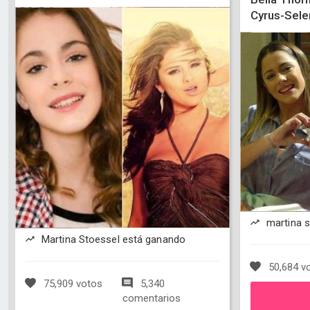
Cyrus-Sele
martina s
Martina Stoessel está ganando
50,684 v
75,909 votos
5,340
comentarios