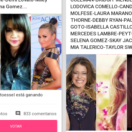
na Gomez....
LODOVICA COMELLO-CAND
MOLFESE-LAURA MARANO
THORNE-DEBBY RYAN-PAU
GOTO-ISABELLA CASTILLO
MERCEDES LAMBRE-PEYTO
SELENA GOMEZ-SKAY JA
MIA TALERICO-TAYLOR SW
toessel está ganando
otos
833 comentarios
VOTAR