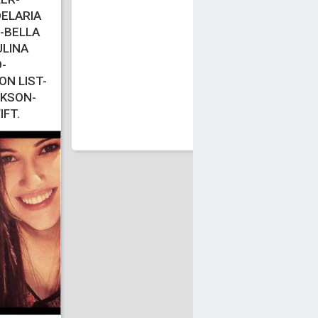
ELARIA
-BELLA
LINA
-
N LIST-
G
CKSON-
IFT.