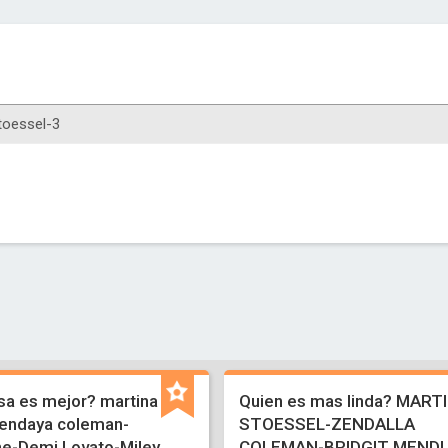
a es mejor? martina
Quien es mas linda? MART
endaya coleman-
STOESSEL-ZENDALLA
ne-Demi Lovato-Miley
COLEMAN-BRIDGIT MENDL