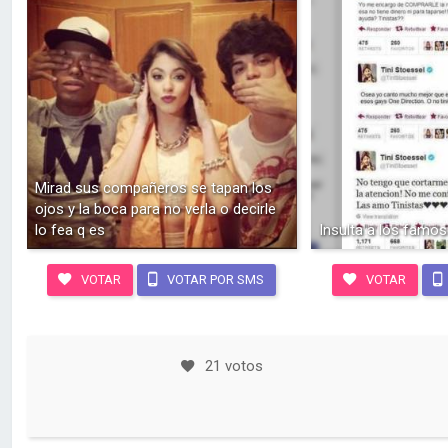
Mirad sus compañeros se tapan los
ojos y la boca para no verla o decirle
lo fea q es
Insulta a los famo
VOTAR
VOTAR POR SMS
VOTAR
21 votos