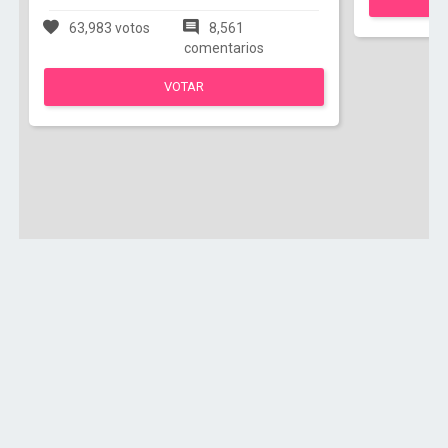
63,983 votos
8,561
comentarios
VOTAR