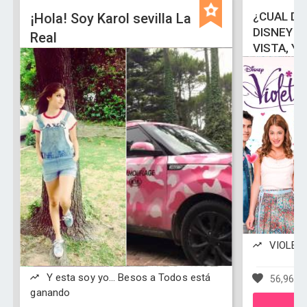
¿CUAL DE
¡Hola! Soy Karol sevilla La
DISNEY C
Real
VISTA, Y
VIOLETT
Y esta soy yo... Besos a Todos está
56,969 v
ganando