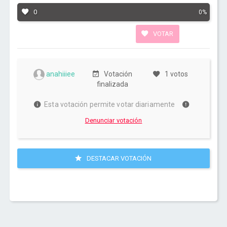
0
0%
VOTAR
anahiiiee
Votación
1 votos
finalizada
Esta votación permite votar diariamente
Denunciar votación
DESTACAR VOTACIÓN