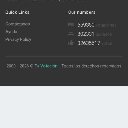
Quick Links
Our numbers
Contáctanos
659350
votaciones
Ayuda
802331
usuarios
Privacy Policy
32635617
votos
2009 - 2026 ©
Tu Votación
- Todos los derechos reservados