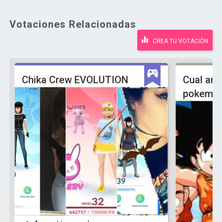
Votaciones Relacionadas
CREA TU VOTACIÓN
Chika Crew EVOLUTION
Cual ani
pokemon 