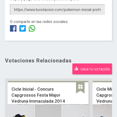
O comparte en las redes sociales:
Votaciones Relacionadas
CREA TU VOTACIÓN
Cicle Inicial - Concurs
Cicle Mitj
Capgrossos Festa Major
Capgrosso
Vedruna Immaculada 2014
Vedruna 