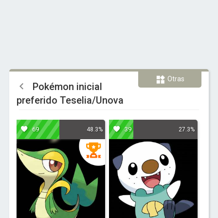
Otras
Pokémon inicial
preferido Teselia/Unova
69
39
48.3%
27.3%