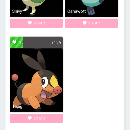
Snivy
Oshawott
VOTAR
VOTAR
35
24.5%
Tepig
VOTAR