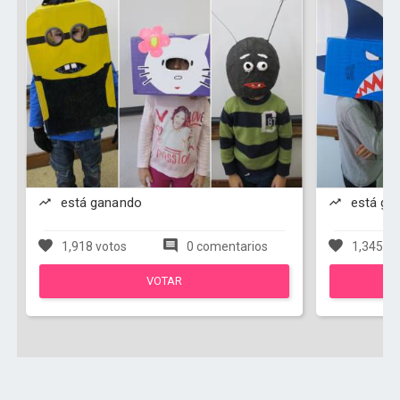
está ganando
está ga
1,918 votos
0 comentarios
1,345 vo
VOTAR