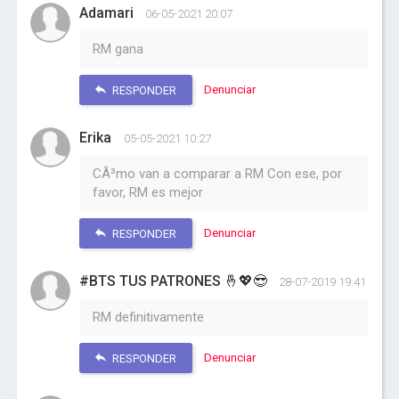
Adamari
06-05-2021 20:07
RM gana
Denunciar
RESPONDER
Erika
05-05-2021 10:27
CÃ³mo van a comparar a RM Con ese, por
favor, RM es mejor
Denunciar
RESPONDER
#BTS TUS PATRONES 🤞💖😎
28-07-2019 19:41
RM definitivamente
Denunciar
RESPONDER