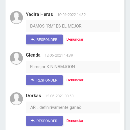
Yadira Heras
10-01-2022 14:32
BAMOS "RM" ES EL MEJOR
Denunciar
RESPONDER
Glenda
12-06-2021 14:39
El mejor KIN NAMJOON
Denunciar
RESPONDER
Dorkas
12-06-2021 08:50
AR ...definirivamente ganað
Denunciar
RESPONDER