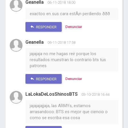
Geanella
06-11-2018 18:00
exactoo en sus cara estÃ¡n perdiendo ððð
Denunciar
RESPONDER
Geanella
06-11-2018 17:58
jajajaja no me hagas reir porque los
resultados muestran lo contrario bts tus
patrones
Denunciar
RESPONDER
LaLokaDeLosShinosBTS
03-10-2018 16:44
jajajajajjaja, las ARMYs, estamos
arrasandooo. BTS es mejor que ciencio o
como se escriba esa cosa