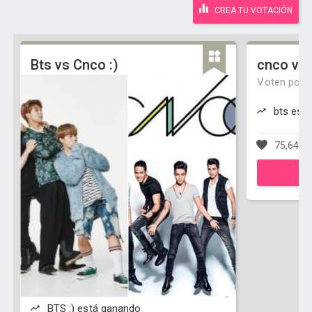
CREA TU VOTACIÓN
Bts vs Cnco :)
cnco vs 
Voten por c
bts est
75,648 v
BTS :) está ganando