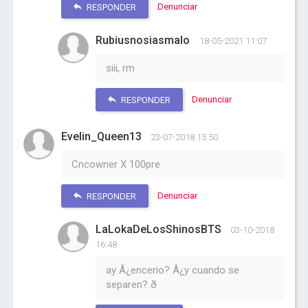
Denunciar
RESPONDER
Rubiusnosiasmalo
18-05-2021 11:07
siii, rm
Denunciar
RESPONDER
Evelin_Queen13
23-07-2018 15:50
Cncowner X 100pre
Denunciar
RESPONDER
LaLokaDeLosShinosBTS
03-10-2018
16:48
ay Â¿encerio? Â¿y cuando se
separen? ð