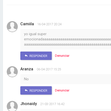
Camiila
16-04-2017 20:24
yo igual super
emocionadaaaaaaaaaaaaaaaaaaaaaaaaaaaaaaaaaa
aaaaaaaaaaaaaaaaaaaaaaaaaaaaaaaaaaaaaaaaaaa
Denunciar
RESPONDER
Aranza
06-04-2017 15:25
No
Denunciar
RESPONDER
Jhonaidy
21-03-2017 16:42