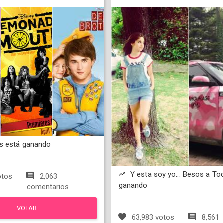
s está ganando
Y esta soy yo... Besos a To
otos
2,063
ganando
comentarios
VOTAR
63,983 votos
8,561