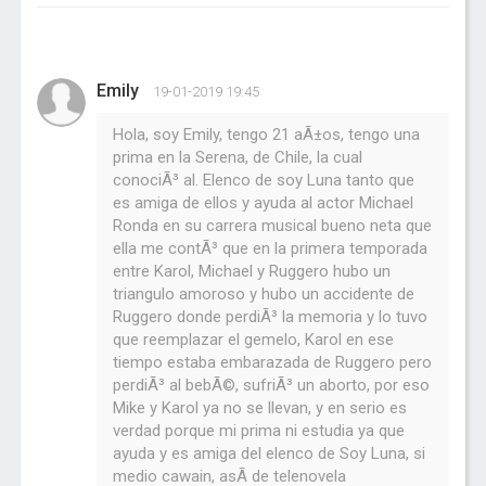
Emily
19-01-2019 19:45
Hola, soy Emily, tengo 21 aÃ±os, tengo una
prima en la Serena, de Chile, la cual
conociÃ³ al. Elenco de soy Luna tanto que
es amiga de ellos y ayuda al actor Michael
Ronda en su carrera musical bueno neta que
ella me contÃ³ que en la primera temporada
entre Karol, Michael y Ruggero hubo un
triangulo amoroso y hubo un accidente de
Ruggero donde perdiÃ³ la memoria y lo tuvo
que reemplazar el gemelo, Karol en ese
tiempo estaba embarazada de Ruggero pero
perdiÃ³ al bebÃ©, sufriÃ³ un aborto, por eso
Mike y Karol ya no se llevan, y en serio es
verdad porque mi prima ni estudia ya que
ayuda y es amiga del elenco de Soy Luna, si
medio cawain, asÃ­ de telenovela