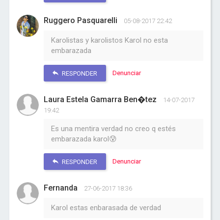
Ruggero Pasquarelli
05-08-2017 22:42
Karolistas y karolistos Karol no esta
embarazada
Denunciar
RESPONDER
Laura Estela Gamarra Ben�tez
14-07-2017
19:42
Es una mentira verdad no creo q estés
embarazada karol😰
Denunciar
RESPONDER
Fernanda
27-06-2017 18:36
Karol estas enbarasada de verdad