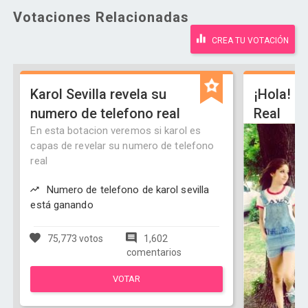
Votaciones Relacionadas
CREA TU VOTACIÓN
Karol Sevilla revela su
¡Hola! So
numero de telefono real
Real
En esta botacion veremos si karol es
capas de revelar su numero de telefono
real
Numero de telefono de karol sevilla
está ganando
75,773 votos
1,602
comentarios
VOTAR