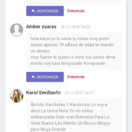
Denunciar
RESPONDER
Amber zuares
13-12-2018 18:32
hola karol yo lo savia tu estas muy joven
tienes apenas 19 aÃ±os de edad te mando
un abrazo
muy fuerte te quiero e visto tus series dime
esiste soy luna temporada 4 responde
Denunciar
RESPONDER
Karol Sevillaofc
27-11-2017 14:17
Â¡Holiii, Karolistas Y Karolistos Le voy a
decir La Unica Neta Yo no estoy
embarazada Solo eran Rumores Para La
Serie Bueno Les Mando Un Besoo Muyyy
pero Muyy Grande