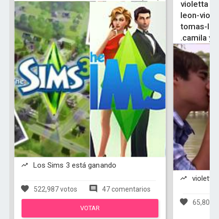
violetta y 
leon-viole
tomas-ludm
.camila y 
Los Sims 3 está ganando
violetta
522,987 votos
47 comentarios
65,803 v
VOTAR