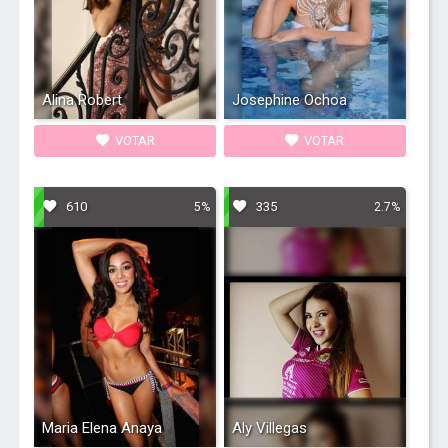
Alina Robert
Josephine Ochoa
VOTAR
VOTAR
610
335
5%
2.7%
Maria Elena Anaya
Aly Villegas