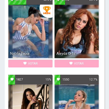
Nabila Tapia
Aleyda Ortiz
VOTAR
VOTAR
1827
1550
15%
12.7%