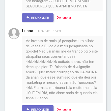
pro instagram?? DULCE TEM BEM MAIS
SEGUIDORES QUE A ANAHI NO INSTA
Denunciar
RESPONDER
Luana
08-07-2015 15:09
Vc inventa de mais, já pesquisei um bilhão
de vezes e Dulce é a mais pesquisada no
google! Não vai mais me da tranco pq o site
atrapalha seus comentarios??
kkkkkkkkkkkkkkkkkk coitado d evc, não tem
desculpa pior! Ta falando de divulgação
amor? Quer maior divulgação da CARREIRA
da anahi que esse sumisso que ela deu por
marketing e mesmo assim não funcionou?
kkkk E a midia mexicana fala muito mal dela
HOJE EM DIA, não disse nada de quando ela
tinha 17 anos
Denunciar
RESPONDER