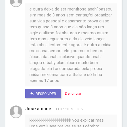
e outra deixa de ser mentirosa anahí passou
sim mas de 3 anos sem cantar,foi organizar
sua vida pessoal e casamento prova disso
tem quase 3 anos que ela não lança um
sigle o ultimo foi absurda e mesmo assim
tem mas seguidores e da ela veio lançar
esta ahi e lentamente agora. é outra a mídia
mexicana sempre elogiou muito bem os
álbuns da anahí inclusive quando anahí
lançou o baby blue album muito bem
elogiado ela foi comparada pela propiá
mídia mexicana com a thalia é só tinha
apenas 17 anos
Denunciar
RESPONDER
Jose amane
08-07-2015 13:35
kkkkkkkkkkkkkkkkkkkkk vou explicar mas
uma vez luana pra ver se seu cérebro