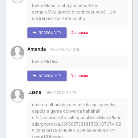
Dulce Maria minha princesa!Amo
demais,Meu sonho é conhecer você... Um
dia irei realizar este sonho
Denunciar
RESPONDER
Amanda
10-07-2015 12:45
Dulce Mi Diva
Denunciar
RESPONDER
Luana
08-07-2015 15:29
da uma olhadinha nesse link aqui querido,
depois a gente conversa hahahah
s://.facebook/AnahiFlopadaDulceMariaPlatin
ada/photos/a.369605733181553.107374182
9.204348123040649/607425369399587/?
type=1&theater