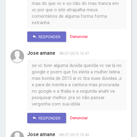
mas do que vc e so não do mas tranca em
vc por que o site atrapalha meus
comentários de alguma forma forma
estranha
Denunciar
RESPONDER
Jose amane
08-07-2015 13:47
se vc tiver alguma duvida querida vc vai la no
google e poem que foi eleita a mulher latina
mas bonita de 2015 ai vc tira suas dúvidas ,s
e para de mentira a cantora mas procurada
no google e a thalia e a segunda anahí va
pesquisar melhor. pra vc não passar
vergonha com sua idóla
Denunciar
RESPONDER
Jose amane
08-07-2015 13:40