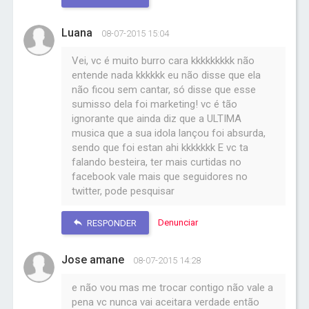
Luana
08-07-2015 15:04
Vei, vc é muito burro cara kkkkkkkkk não
entende nada kkkkkk eu não disse que ela
não ficou sem cantar, só disse que esse
sumisso dela foi marketing! vc é tão
ignorante que ainda diz que a ULTIMA
musica que a sua idola lançou foi absurda,
sendo que foi estan ahi kkkkkkk E vc ta
falando besteira, ter mais curtidas no
facebook vale mais que seguidores no
twitter, pode pesquisar
Denunciar
RESPONDER
Jose amane
08-07-2015 14:28
e não vou mas me trocar contigo não vale a
pena vc nunca vai aceitara verdade então