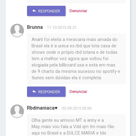
Denunciar
RESPONDER
Brunna
11-10-2015 03:21
Anahí foi eleita a mexicana mais amada do
Brasil ela é a unica ex rbd que lota casa de
shows onde o própio rbd lotava e de todas
tem a melhor voz agora que voltou foi
elogiada pela billboard usa e esta em mas
de 9 charts da mesma sucesso no spotify e
Itunes sem dúvidas ela é completa
Denunciar
RESPONDER
Rbdmaniaca♥
02-09-2015 05:36
Olha gente eu amooo MT a anny e a
May..mais vou fala a Vdd qm tm mais fãs
aqui no Brasil e a DULCE MARIA e tds