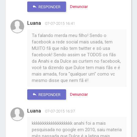
Denunciar
RESPONDER
Luana
07-07-2015 16:41
Ta falando merda meu filho! Sendo o
facebook a rede social mais usada, tem
MUITO fã que não tem twitter e só usa
facebook! Sendo assim se TODOS os fãs
da Anahi e da Dulce as curtem no facebook,
você ta dizendo que Dulce tem mais fãs e é
mais amada, fora "qualquer um" como vc
mesmo disse que nem fã é!
Denunciar
RESPONDER
Luana
07-07-2015 16:37
kkkkkkkkkkkkkkkkkkk anahi foi a mais
pesquisada no google em 2010, saiu materia
mês passada que Dulce é a latina mais