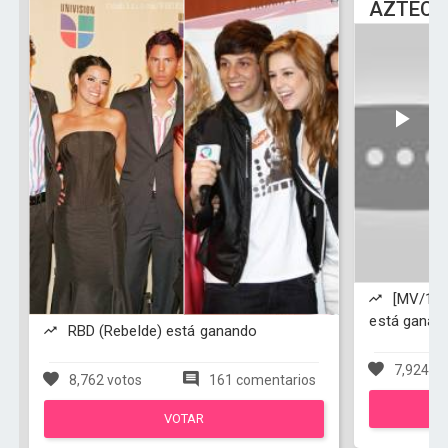
AZTECA
[MV/1080
está ganan
RBD (Rebelde) está ganando
7,924 vo
8,762 votos
161 comentarios
VOTAR