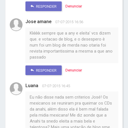
Denunciar
RESPONDER
Jose amane
07-07-2015 16:56
Kkkkk sempre que a any e eleita' vcs dizem
que. e votacao de blog, e o desespero è
num foi um blog de merda nao otaria foi
revista importantissima a mesma a que ano
passado
Denunciar
RESPONDER
Luana
07-07-2015 16:45
Eu não disse nada sem criterios José! Os
mexicanos se reuniram pra queimar os CDs
da anahi, além disso ela é bem mal falada
pela midia mexicana! Me diz aonde que a
Anahi ta snedo eleita a mais bela e
talentosa? Mais uma votação de blog sme