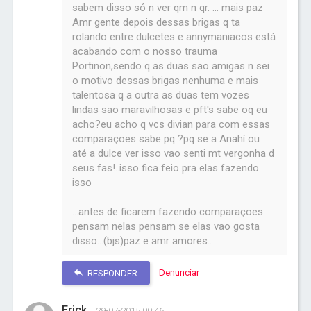
sabem disso só n ver qm n qr. ... mais paz
Amr gente depois dessas brigas q ta
rolando entre dulcetes e annymaniacos está
acabando com o nosso trauma
Portinon,sendo q as duas sao amigas n sei
o motivo dessas brigas nenhuma e mais
talentosa q a outra as duas tem vozes
lindas sao maravilhosas e pft's sabe oq eu
acho?eu acho q vcs divian para com essas
comparaçoes sabe pq ?pq se a Anahí ou
até a dulce ver isso vao senti mt vergonha d
seus fas!..isso fica feio pra elas fazendo
isso
...antes de ficarem fazendo comparaçoes
pensam nelas pensam se elas vao gosta
disso...(bjs)paz e amr amores..
Denunciar
RESPONDER
Erick
29-07-2015 00:46