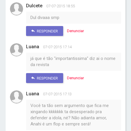
Dulcete
07-07-2015 18:55
Dul divaaa smp
Denunciar
RESPONDER
Luana
07-07-2015 17:14
já que é tão "importantissima" diz ai o nome
da revista
Denunciar
RESPONDER
Luana
07-07-2015 17:13
Você ta tão sem argumento que fica me
xingando kkkkkkk ta desesperado pra
defender a idola, né? Não adianta amor,
Anahi é um flop e sempre será!