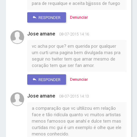
para de requalque e aceita bjjjssss de fuego
Denunciar
RESPONDER
Jose amane
08-07-2015 14:16
vc acha por que? em querida por qualquer
um curti uma pagina bem divulgada mas pra
seguir no twiter tem que amar mesmo de
coração tem que ser fan amor.
Denunciar
RESPONDER
Jose amane
08-07-2015 14:13
a comparação que vc ultilizou em relação
face e tão ridícula quanto vc muitos artistas
menos famosos que anahí e dulce tem mas
curtidas mc gui é um exemplo é olhe que ele
menos conhecido.