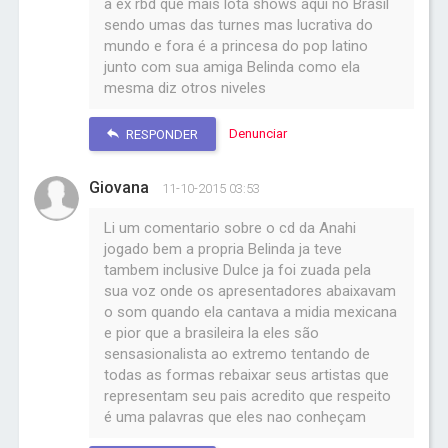
a ex rbd que mais lota shows aqui no Brasil
sendo umas das turnes mas lucrativa do
mundo e fora é a princesa do pop latino
junto com sua amiga Belinda como ela
mesma diz otros niveles
Denunciar
RESPONDER
Giovana
11-10-2015 03:53
Li um comentario sobre o cd da Anahi
jogado bem a propria Belinda ja teve
tambem inclusive Dulce ja foi zuada pela
sua voz onde os apresentadores abaixavam
o som quando ela cantava a midia mexicana
e pior que a brasileira la eles são
sensasionalista ao extremo tentando de
todas as formas rebaixar seus artistas que
representam seu pais acredito que respeito
é uma palavras que eles nao conheçam