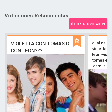
Votaciones Relacionadas
CREA TU VOTACIÓN
cual es tu
VIOLETTA CON TOMAS O
violetta y 
CON LEON???
leon-viole
tomas-ludm
.camila y 