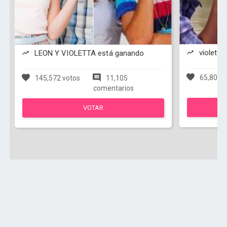
violetta
LEON Y VIOLETTA está ganando
65,803 v
145,572 votos
11,105
comentarios
VOTAR