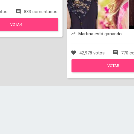
otos
833 comentarios
VOTAR
Martina está ganando
42,978 votos
770 co
VOTAR