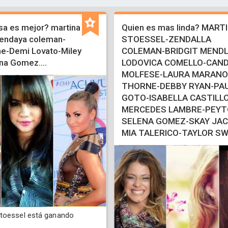
a es mejor? martina
Quien es mas linda? MART
endaya coleman-
STOESSEL-ZENDALLA
ne-Demi Lovato-Miley
COLEMAN-BRIDGIT MENDL
na Gomez....
LODOVICA COMELLO-CAND
MOLFESE-LAURA MARANO
THORNE-DEBBY RYAN-PAU
GOTO-ISABELLA CASTILLO
MERCEDES LAMBRE-PEYTO
SELENA GOMEZ-SKAY JA
MIA TALERICO-TAYLOR SW
toessel está ganando