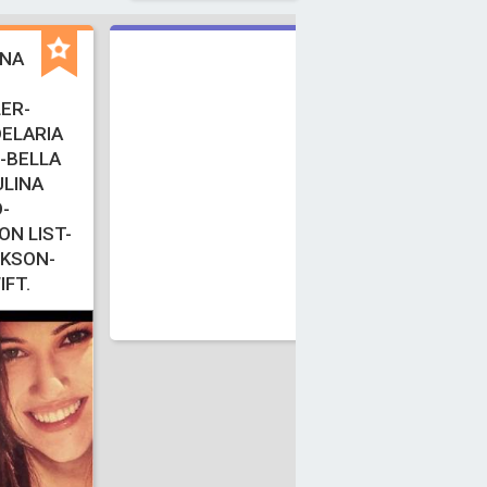
INA
ER-
ELARIA
-BELLA
LINA
-
N LIST-
G
CKSON-
IFT.