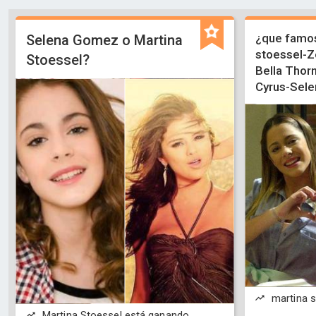
¿que famos
Selena Gomez o Martina
stoessel-Z
Stoessel?
Bella Thor
Cyrus-Sele
martina s
Martina Stoessel está ganando