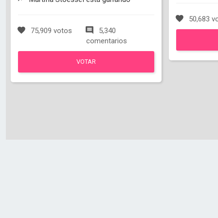
50,683 v
75,909 votos
5,340
comentarios
VOTAR