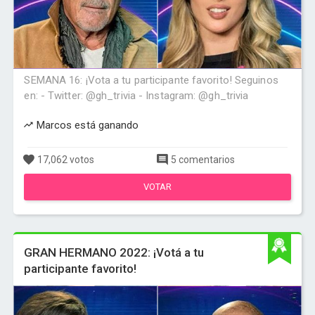
SEMANA 16: ¡Vota a tu participante favorito! Seguinos
en: - Twitter: @gh_trivia - Instagram: @gh_trivia
Marcos está ganando
17,062 votos
5 comentarios
VOTAR
GRAN HERMANO 2022: ¡Votá a tu
participante favorito!