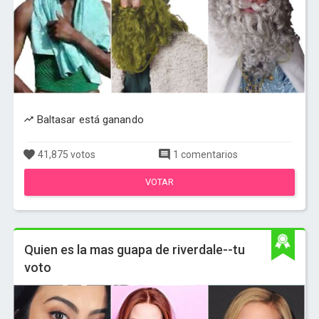
Baltasar está ganando
41,875 votos
1 comentarios
VOTAR
Quien es la mas guapa de riverdale--tu
voto