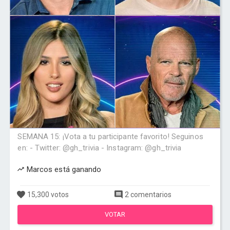
SEMANA 15: ¡Vota a tu participante favorito! Seguinos
en: - Twitter: @gh_trivia - Instagram: @gh_trivia
Marcos está ganando
15,300 votos
2 comentarios
VOTAR