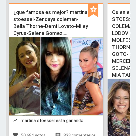
¿que famosa es mejor? martina
Quien es 
stoessel-Zendaya coleman-
STOESSE
Bella Thorne-Demi Lovato-Miley
COLEMAN
Cyrus-Selena Gomez....
LODOVIC
MOLFESE
THORNE-
GOTO-ISA
MERCEDE
SELENA 
MIA TALE
martina stoessel está ganando
50,684 votos
833 comentarios