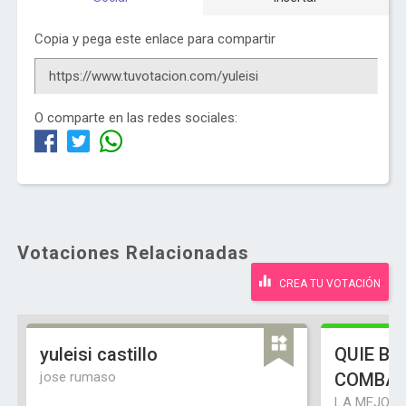
Copia y pega este enlace para compartir
O comparte en las redes sociales:
Votaciones Relacionadas
CREA TU VOTACIÓN
yuleisi castillo
QUIE BA
jose rumaso
COMBAT
LA MEJOR 