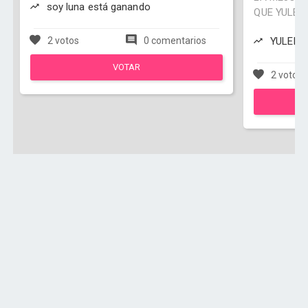
soy luna está ganando
QUE YULEI
2 votos
0 comentarios
YULEISI
VOTAR
2 votos